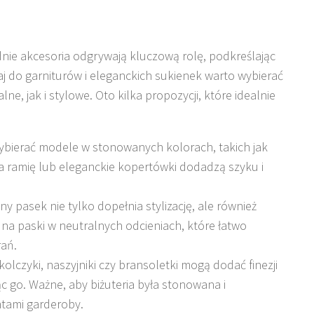
nie akcesoria odgrywają kluczową rolę, podkreślając
aj do garniturów i eleganckich sukienek warto wybierać
ne, jak i stylowe. Oto kilka propozycji, które idealnie
wybierać modele w stonowanych kolorach, takich jak
na ramię lub eleganckie kopertówki dodadzą szyku i
y pasek nie tylko dopełnia stylizację, ale również
 na paski w neutralnych odcieniach, które łatwo
rań.
kolczyki, naszyjniki czy bransoletki mogą dodać finezji
ąc go. Ważne, aby biżuteria była stonowana i
tami garderoby.