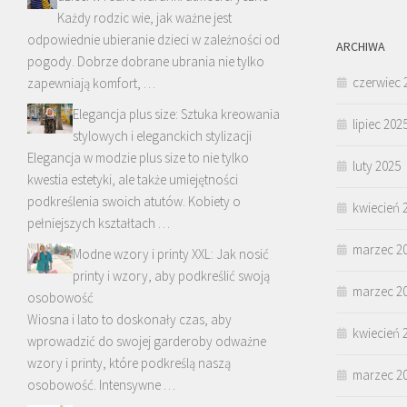
Każdy rodzic wie, jak ważne jest
odpowiednie ubieranie dzieci w zależności od
ARCHIWA
pogody. Dobrze dobrane ubrania nie tylko
czerwiec 
zapewniają komfort, …
Elegancja plus size: Sztuka kreowania
lipiec 202
stylowych i eleganckich stylizacji
Elegancja w modzie plus size to nie tylko
luty 2025
kwestia estetyki, ale także umiejętności
podkreślenia swoich atutów. Kobiety o
kwiecień 
pełniejszych kształtach …
marzec 2
Modne wzory i printy XXL: Jak nosić
printy i wzory, aby podkreślić swoją
marzec 2
osobowość
Wiosna i lato to doskonały czas, aby
kwiecień 
wprowadzić do swojej garderoby odważne
wzory i printy, które podkreślą naszą
marzec 2
osobowość. Intensywne …