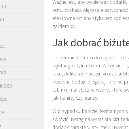
Ważne jest, aby wybierając dodatki,
2021
temu zyskasz większą elastyczność
efektowne zmiany stylu bez konie
021
garderoby.
Jak dobrać biżuter
021
Dobieranie biżuterii do stylizacji t
2020
ogólnego stylu ubioru. W codzienny
2020
luzu, delikatne naszyjniki oraz su
biżuteria dodaje elegancji, ale nie 
ik 2020
lub minimalistyczne wzory, które ś
jak t-shirty czy jeansy.
2020
W przypadku bardziej formalnych oka
020
zwrócić uwagę na wyrazistą biżuterię
0
dodać charakteru stylizacji i uwydat