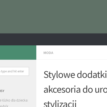
MODA
Stylowe dodatki
akcesoria do ur
ISY
stylizacji
 łóżko dla dziecka:
wybór