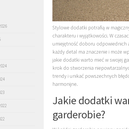
2026
Stylowe dodatki potrafią w magiczny
charakteru i wyjątkowości. W czasac
5
umiejętność doboru odpowiednich akc
każdy detal ma znaczenie i może w
jakie dodatki warto mieć w swojej ga
2024
krok do stworzenia niepowtarzalny
trendy i unikać powszechnych błędów
024
harmonijne.
023
Jakie dodatki wa
2022
garderobie?
022