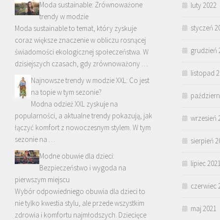
Moda sustainable: Zrównoważone
luty 2022
trendy w modzie
styczeń 2
Moda sustainable to temat, który zyskuje
coraz większe znaczenie w obliczu rosnącej
grudzień 
świadomości ekologicznej społeczeństwa. W
dzisiejszych czasach, gdy zrównoważony …
listopad 
Najnowsze trendy w modzie XXL: Co jest
na topie w tym sezonie?
październ
Modna odzież XXL zyskuje na
popularności, a aktualne trendy pokazują, jak
wrzesień 
łączyć komfort z nowoczesnym stylem. W tym
sezonie na …
sierpień 2
Modne obuwie dla dzieci:
lipiec 202
Bezpieczeństwo i wygoda na
pierwszym miejscu
czerwiec 
Wybór odpowiedniego obuwia dla dzieci to
nie tylko kwestia stylu, ale przede wszystkim
maj 2021
zdrowia i komfortu najmłodszych. Dziecięce