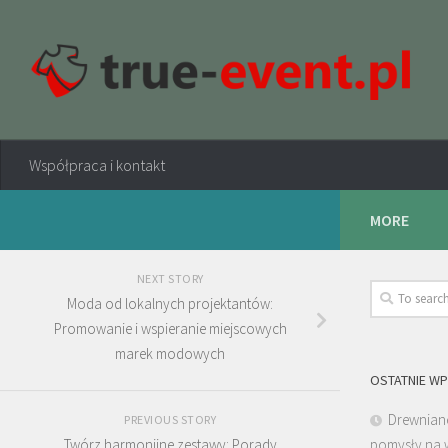
Współpraca i kontakt
MORE
NEXT STORY
Moda od lokalnych projektantów:
Promowanie i wspieranie miejscowych
marek modowych
OSTATNIE WP
Drewniane
PREVIOUS STORY
Twórz harmonijne zestawy: Porady
pomysły na 