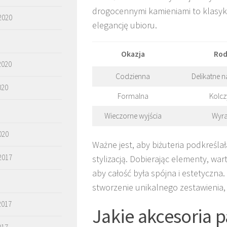
drogocennymi kamieniami to klasyka
2020
elegancję ubioru.
Okazja
Rod
2020
Codzienna
Delikatne n
020
Formalna
Kolcz
Wieczorne wyjścia
Wyra
020
Ważne jest, aby biżuteria podkreśl
2017
stylizacją. Dobierając elementy, war
aby całość była spójna i estetyczna
stworzenie unikalnego zestawienia,
2017
Jakie akcesoria 