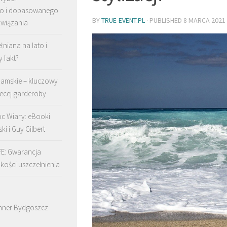
go i dopasowanego
BY
TRUE-EVENT.PL
· PUBLISHED
8 MARCA 2021
związania
łniana na lato i
y fakt?
damskie – kluczowy
ecej garderoby
c Wiary: eBooki
ki i Guy Gilbert
FE: Gwarancja
akości uszczelnienia
nner Bydgoszcz