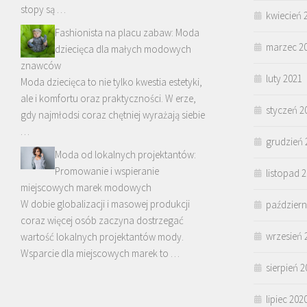
stopy są …
kwiecień 
Fashionista na placu zabaw: Moda
marzec 2
dziecięca dla małych modowych
znawców
luty 2021
Moda dziecięca to nie tylko kwestia estetyki,
ale i komfortu oraz praktyczności. W erze,
styczeń 2
gdy najmłodsi coraz chętniej wyrażają siebie
…
grudzień 
Moda od lokalnych projektantów:
Promowanie i wspieranie
listopad 
miejscowych marek modowych
W dobie globalizacji i masowej produkcji
październ
coraz więcej osób zaczyna dostrzegać
wrzesień 
wartość lokalnych projektantów mody.
Wsparcie dla miejscowych marek to …
sierpień 2
lipiec 202