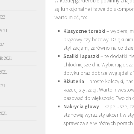
W każdej garderobie powinny znajdow
są funkcjonalne i łatwe do skompo
warto mieć, to:
022
Klasyczne torebki
– wybieraj m
2021
brązowy czy beżowy. Dzięki nim
2021
stylizacjami, zarówno na co dzień
Szaliki i apaszki
– te dodatki ni
ik 2021
chłodniejsze dni. Wybierając sz
2021
dotyku oraz dobrze wyglądał z 
Biżuteria
– proste kolczyki, nas
021
każdej stylizacji. Warto inwes
pasować do większości Twoich o
1
Nakrycia głowy
– kapelusze, cz
2021
stanowią wyrazisty akcent w styl
sprawdzą się w różnych porach 