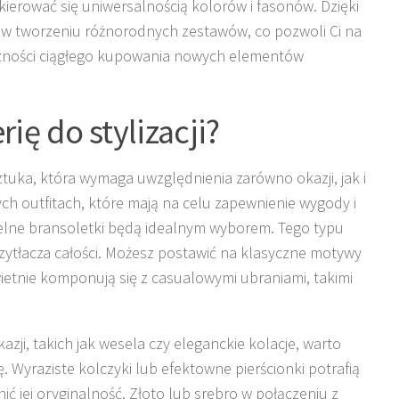
 kierować się uniwersalnością kolorów i fasonów. Dzięki
 w tworzeniu różnorodnych zestawów, co pozwoli Ci na
czności ciągłego kupowania nowych elementów
ię do stylizacji?
o sztuka, która wymaga uwzględnienia zarówno okazji, jak i
ch outfitach, które mają na celu zapewnienie wygody i
btelne bransoletki będą idealnym wyborem. Tego typu
przytłacza całości. Możesz postawić na klasyczne motywy
wietnie komponują się z casualowymi ubraniami, takimi
zji, takich jak wesela czy eleganckie kolacje, warto
. Wyraziste kolczyki lub efektowne pierścionki potrafią
nić jej oryginalność. Złoto lub srebro w połączeniu z