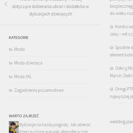
bezpieczne
dotyczące dobierania ubrań i dodatków w
do wieku ro
stylizacjach dziecięcych
Kołdra we
zimę – mit cz
KATEGORIE
Spodnie 
Moda
element kobi
Moda dziecięca
Odkryj Mo
Marcin Zielińs
Moda XXL
Oringi PT
Zagadnienia pozamodowe
najwyższej j
WARTO ZAJRZEĆ
wedding pla
Stylizacje na każdą pogodę: Jak ubierać
dzieci w różne warunki atmosferyczne