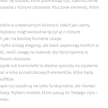
ać się dodatki, które podkreślają styl, a jednocześnie
nowania z różnymi ubraniami. Kluczowe elementy, które
odele w uniwersalnych kolorach, takich jak czarny,
 będziesz mógł swobodnie łączyć je z różnymi
, jak i na bardziej formalne okazje.
e tylko dodają elegancji, ale także zapewniają komfort w
alik, zwróć uwagę na materiał, aby był przyjemny w
Twoimi ubraniami.
zyjniki lub bransoletki to idealne sposoby na ożywienie
tować w kilka ponadczasowych elementów, które będą
utfitów.
apki czy opaski są nie tylko funkcjonalne, ale również
izacji. Wybierz modele, które pasują do Twojego stylu i
roku.