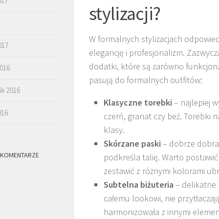
017
stylizacji?
W formalnych stylizacjach odpowied
017
elegancję i profesjonalizm. Zazwycz
dodatki, które są zarówno funkcjonal
2016
pasują do formalnych outfitów:
ik 2016
Klasyczne torebki
– najlepiej 
016
czerń, granat czy beż. Torebki 
klasy.
Skórzane paski
– dobrze dobran
 KOMENTARZE
podkreśla talię. Warto postawić
zestawić z różnymi kolorami ub
Subtelna biżuteria
– delikatne 
całemu lookowi, nie przytłaczaj
harmonizowała z innymi elemen