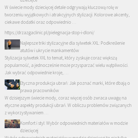
W świecie mody dziecięcej detale odgrywają kluczową rolę w
tworzeniu wyjątkowych i atrakcyjnych stylizacji. Kolorowe akcenty,
ciekawe dodatki oraz odpowiednio …
https://drzazgaclinic.pl/pielegnacja-stop-i-dloni/
Najlepsze triki stylizacyjne dla sylwetek XXL: Podkreślenie
atutów i ukrycie mankamentów
Stylizacja sylwetek XXL to temat, który zyskuje coraz większą
popularność, a jednocześnie może przysparzać wielu wątpliwości.
Jak wybrać odpowiednie kroje, …
Etyczna produkcja ubrań: Jak poznać marki, które dbają o
prawa pracowników
W dzisiejszym świecie mody, coraz więcej osób zwraca uwagę na
etyczne aspekty produkcji ubrań. W obliczu problemów związanych
z wykorzystywaniem …
Komfort i styl: Wybór odpowiednich materiałów w modzie
dziecięcej
Wybór odpowiednich materiałów w modzie dziecięcej to nie tylko