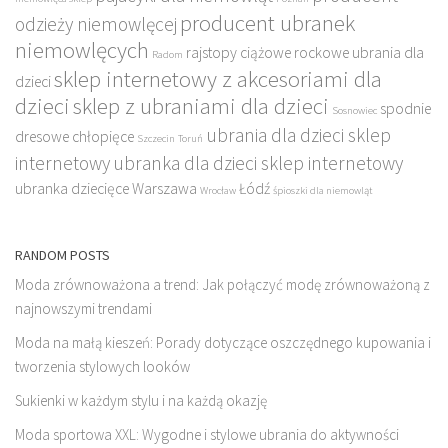
producent ubranek
odzieży niemowlęcej
niemowlęcych
rajstopy ciążowe
rockowe ubrania dla
Radom
sklep internetowy z akcesoriami dla
dzieci
dzieci
sklep z ubraniami dla dzieci
spodnie
Sosnowiec
ubrania dla dzieci sklep
dresowe chłopięce
Szczecin
Toruń
internetowy
ubranka dla dzieci sklep internetowy
ubranka dziecięce
Warszawa
Łódź
Wrocław
śpioszki dla niemowląt
RANDOM POSTS
Moda zrównoważona a trend: Jak połączyć modę zrównoważoną z
najnowszymi trendami
Moda na małą kieszeń: Porady dotyczące oszczędnego kupowania i
tworzenia stylowych looków
Sukienki w każdym stylu i na każdą okazję
Moda sportowa XXL: Wygodne i stylowe ubrania do aktywności