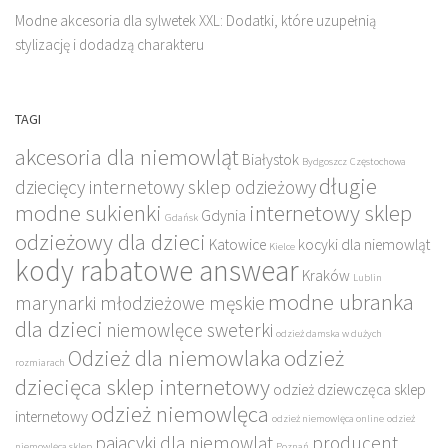
Modne akcesoria dla sylwetek XXL: Dodatki, które uzupełnią
stylizację i dodadzą charakteru
TAGI
akcesoria dla niemowląt
Białystok
Bydgoszcz
Częstochowa
długie
dziecięcy internetowy sklep odzieżowy
modne sukienki
internetowy sklep
Gdynia
Gdańsk
odzieżowy dla dzieci
Katowice
kocyki dla niemowląt
Kielce
kody rabatowe answear
Kraków
Lublin
modne ubranka
marynarki młodzieżowe męskie
dla dzieci
niemowlęce sweterki
odzież damska w dużych
Odzież dla niemowlaka
odzież
rozmiarach
dziecięca sklep internetowy
odzież dziewczęca sklep
odzież niemowlęca
internetowy
odzież niemowlęca online
odzież
pajacyki dla niemowląt
producent
niemowlęca sklep
Poznań