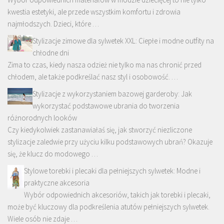
kwestia estetyki, ale przede wszystkim komfortu i zdrowia
najmłodszych. Dzieci, które …
Stylizacje zimowe dla sylwetek XXL: Ciepłe i modne outfity na
chłodne dni
Zima to czas, kiedy nasza odzież nie tylko ma nas chronić przed
chłodem, ale także podkreślać nasz styl i osobowość. …
Stylizacje z wykorzystaniem bazowej garderoby: Jak
wykorzystać podstawowe ubrania do tworzenia
różnorodnych looków
Czy kiedykolwiek zastanawiałaś się, jak stworzyć niezliczone
stylizacje zaledwie przy użyciu kilku podstawowych ubrań? Okazuje
się, że klucz do modowego …
Stylowe torebki i plecaki dla pełniejszych sylwetek: Modne i
praktyczne akcesoria
Wybór odpowiednich akcesoriów, takich jak torebki i plecaki,
może być kluczowy dla podkreślenia atutów pełniejszych sylwetek.
Wiele osób nie zdaje …