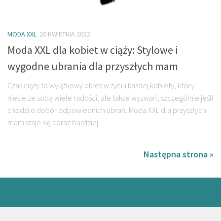
MODA XXL
20 KWIETNIA 2022
Moda XXL dla kobiet w ciąży: Stylowe i
wygodne ubrania dla przyszłych mam
Czas ciąży to wyjątkowy okres w życiu każdej kobiety, który
niesie ze sobą wiele radości, ale także wyzwań, szczególnie jeśli
chodzi o dobór odpowiednich ubrań. Moda XXL dla przyszłych
mam staje się coraz bardziej...
Następna strona »