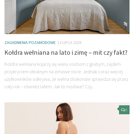
ZAGADNIENIA POZAMODOWE
13 LIPCA 2025
Kołdra wełniana na lato i zimę – mit czy fakt?
Kołdra wełniana kojarzy się wielu osobom z grubym, ciężkim
przykryciem idealnym na zimowe noce. Jednak coraz więcej
użytkowników odkrywa, że wełna doskonale sprawdza się przez
cały rok – również latem. Jak to możliwe? Czy...
0