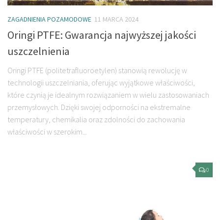
ZAGADNIENIA POZAMODOWE
11 MARCA 2024
Oringi PTFE: Gwarancja najwyższej jakości
uszczelnienia
Oringi PTFE (politetrafluoroetylen) stanowią rewolucję w
technologii uszczelniania, oferując wyjątkowe właściwości,
które czynią je idealnym rozwiązaniem w wielu zastosowaniach
przemysłowych. Dzięki swojej odporności na ekstremalne
temperatury, chemikalia oraz zdolności do zachowania
właściwości w szerokim...
0