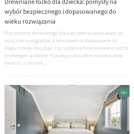
Drewniane łóżko dla dziecka: pomysły na
wybór bezpiecznego i dopasowanego do
wieku rozwiązania
Przy wyborze drewnianego łóżka dla dziecka łatwo skupić się
wyłącznie na wyglądzie, a tymczasem to dopasowanie do
etapu rozwoju decyduje, czy codzienne funkcjonowanie będzie
przebiegało spokojnie. W praktyce znaczenie ma połączenie
trwałości z cechami,...
0