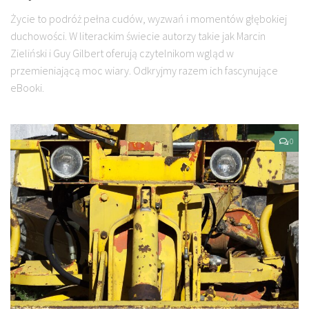
Życie to podróż pełna cudów, wyzwań i momentów głębokiej
duchowości. W literackim świecie autorzy takie jak Marcin
Zieliński i Guy Gilbert oferują czytelnikom wgląd w
przemieniającą moc wiary. Odkryjmy razem ich fascynujące
eBooki.
0