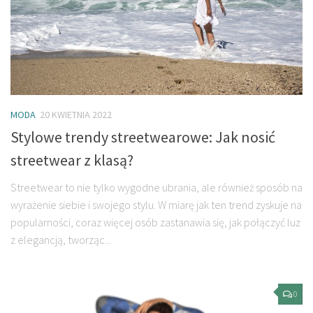
MODA
20 KWIETNIA 2022
Stylowe trendy streetwearowe: Jak nosić
streetwear z klasą?
Streetwear to nie tylko wygodne ubrania, ale również sposób na
wyrażenie siebie i swojego stylu. W miarę jak ten trend zyskuje na
popularności, coraz więcej osób zastanawia się, jak połączyć luz
z elegancją, tworząc...
0