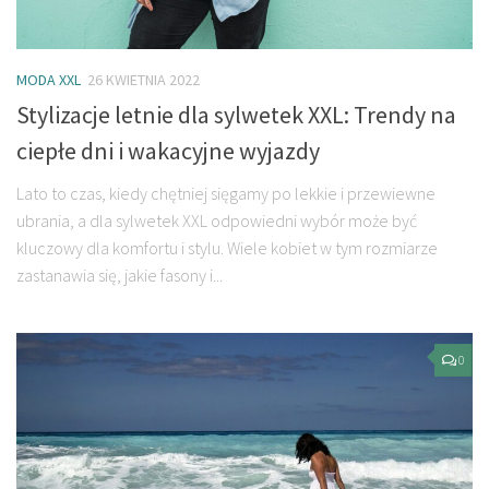
MODA XXL
26 KWIETNIA 2022
Stylizacje letnie dla sylwetek XXL: Trendy na
ciepłe dni i wakacyjne wyjazdy
Lato to czas, kiedy chętniej sięgamy po lekkie i przewiewne
ubrania, a dla sylwetek XXL odpowiedni wybór może być
kluczowy dla komfortu i stylu. Wiele kobiet w tym rozmiarze
zastanawia się, jakie fasony i...
0