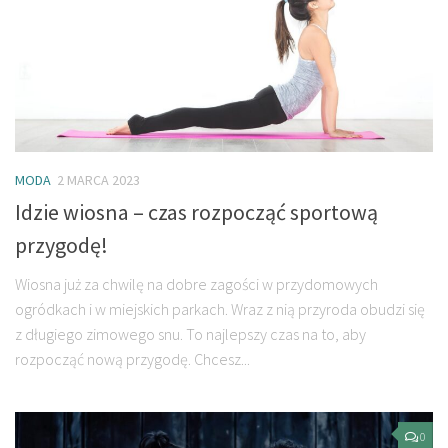
MODA
2 MARCA 2023
Idzie wiosna – czas rozpocząć sportową
przygodę!
Wiosna już za chwilę na dobre zagości w przydomowych
ogródkach i w miejskich parkach. Wraz z nią przyroda obudzi się
z długiego zimowego snu. To najlepszy czas na to, aby
rozpocząć nową przygodę. Chcesz...
0