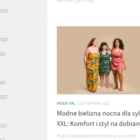
2020
2020
020
020
2017
MODA XXL
2 LISTOPADA 2021
Modne bielizna nocna dla sy
XXL: Komfort i styl na dobra
2017
Wybór odpowiedniej bielizny nocnej to