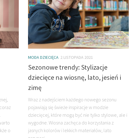
MODA DZIECIĘCA
2 LISTOPADA 2021
Sezonowe trendy: Stylizacje
dziecięce na wiosnę, lato, jesień i
zimę
nej,
Wraz z nadejściem każdego nowego sezonu
coraz
pojawiają się świeże inspiracje w modzie
.
dziecięcej, które mogą być nie tylko stylowe, ale i
warto
wygodne. Wiosna zachęca do korzystania z
akże o
jasnych kolorów i lekkich materiałów, lato