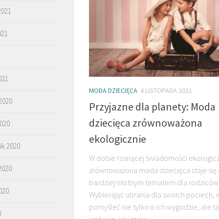
2021
021
021
MODA DZIECIĘCA
4 LISTOPADA 2021
2020
Przyjazne dla planety: Moda
dziecięca zrównoważona
2020
ekologicznie
ik 2020
W dobie rosnącej świadomości ekologicz
2020
zrównoważona moda dziecięca staje się 
bardziej istotnym tematem dla rodziców
020
Wybierając ubrania dla swoich pociech, 
pomyśleć nie tylko o ich wygodzie, ale t
0
wpływie, jaki mają...