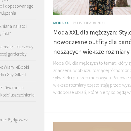
go i dopasowanego
związania
MODA XXL
25 LISTOPADA 2021
łniana na lato i
Moda XXL dla mężczyzn: Styl
y fakt?
nowoczesne outfity dla pan
damskie – kluczowy
noszących większe rozmiary
ecej garderoby
Moda XXL dla mężczyzn to temat, który z
c Wiary: eBooki
znaczeniu w obliczu rosnącej różnorodn
ki i Guy Gilbert
sylwetek i potrzeb modowych. Panowie 
większe rozmiary często stają przed wy
FE: Gwarancja
w doborze ubrań, które nie tylko będą w
akości uszczelnienia
nner Bydgoszcz