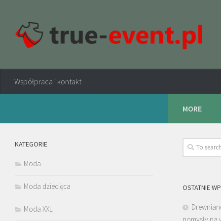
Współpraca i kontakt
MORE
KATEGORIE
Moda
Moda dziecięca
OSTATNIE WP
Drewniane
Moda XXL
pomysły na 