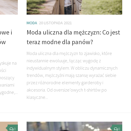
MODA
20 LISTOPADA 2021
owe i
Moda uliczna dla mężczyzn: Co jest
ów
teraz modne dla panów?
Moda uliczna dla mężczyzn to zjawisko, które
nieustannie ewoluuje, łącząc wygodę z
yskuje na
indywidualnym stylem. W obliczu dynamicznych
ości
trendów, mężczyźni mają szansę wyrażać siebie
noszący
przez różnorodne elementy garderoby i
zwaniami
akcesoria. Od oversize’owych t-shirtów po
ygodne,...
klasyczne...
0
0