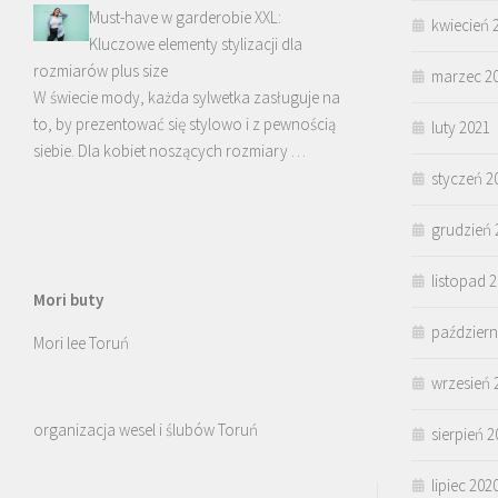
Must-have w garderobie XXL:
kwiecień 
Kluczowe elementy stylizacji dla
rozmiarów plus size
marzec 2
W świecie mody, każda sylwetka zasługuje na
to, by prezentować się stylowo i z pewnością
luty 2021
siebie. Dla kobiet noszących rozmiary …
styczeń 2
grudzień 
listopad 
Mori buty
październ
Mori lee Toruń
wrzesień 
organizacja wesel i ślubów Toruń
sierpień 2
lipiec 202