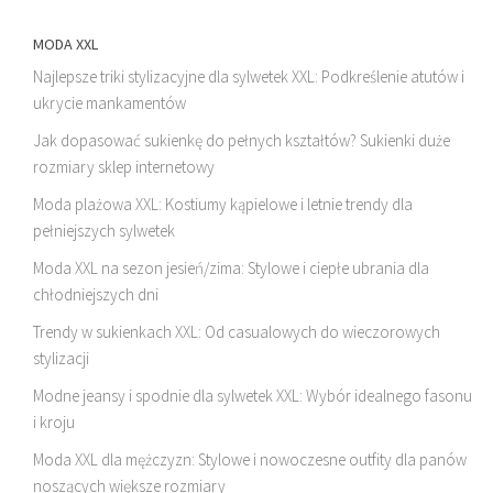
MODA XXL
Najlepsze triki stylizacyjne dla sylwetek XXL: Podkreślenie atutów i
ukrycie mankamentów
Jak dopasować sukienkę do pełnych kształtów? Sukienki duże
rozmiary sklep internetowy
Moda plażowa XXL: Kostiumy kąpielowe i letnie trendy dla
pełniejszych sylwetek
Moda XXL na sezon jesień/zima: Stylowe i ciepłe ubrania dla
chłodniejszych dni
Trendy w sukienkach XXL: Od casualowych do wieczorowych
stylizacji
Modne jeansy i spodnie dla sylwetek XXL: Wybór idealnego fasonu
i kroju
Moda XXL dla mężczyzn: Stylowe i nowoczesne outfity dla panów
noszących większe rozmiary