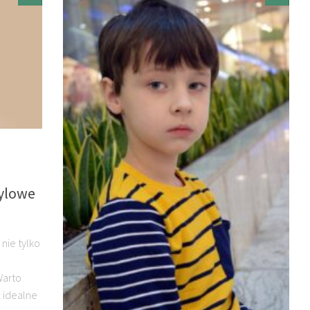
tylowe
nie tylko
Warto
ć idealne