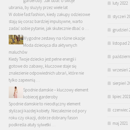
garderoby: Jak dbać o swoje
luty 2022
ubrania, by służyły przez wiele lat
W dobie fast fashion, kiedy zakupy odzieżowe
styczeń 2
stają się coraz bardziej impulsywne, warto
zadać sobie pytanie, jak skutecznie dbać o …
grudzień 
Wygodne zestawy na różne okazje:
listopad 
Moda dziecięca dla aktywnych
maluchów
październ
Kiedy Twoje dziecko jest pełne energii i
gotowe do zabawy, kluczowe staje się
wrzesień 
znalezienie odpowiednich ubrań, które nie
tylko zapewnią …
sierpień 2
Spodnie damskie – kluczowy element
lipiec 202
kobiecej garderoby
Spodnie damskie to nieodłączny element
czerwiec 
stylizacji każdej kobiety. Niezależnie od pory
roku czy okazji, dobrze dobrany fason
maj 2021
podkreśla atuty sylwetki …