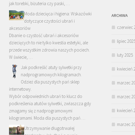
jak torebki, biżuteria czy paski, …
Moda dziecięca i higiena: Wskazówki
ARCHIWA
dotyczące czystości ubrań i
czerwiec 
akcesoriów
Dbanie o czystość ubrań i akcesoriów
lipiec 202
dziecięcych to nie tylko kwestia estetyki, ale
przede wszystkim zdrowia naszych pociech.
luty 2025
W świecie, …
Jak podkreślić atuty sylwetki przy
kwiecień 
nadprogramowych kilogramach.
Odzież dla puszystych pań sklep
marzec 2
internetowy.
Wybór odpowiednich ubrań to klucz do
marzec 2
podkreślenia atutów sylwetki, zwłaszcza gdy
kwiecień 
zmagamy się z nadprogramowymi
kilogramami. Moda dla puszystych pań …
marzec 2
Utrzymywanie długotrwałej