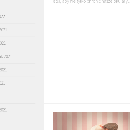
etui, aby nie tylko chronić nasze okulary,..
022
2021
2021
ik 2021
2021
021
1
2021