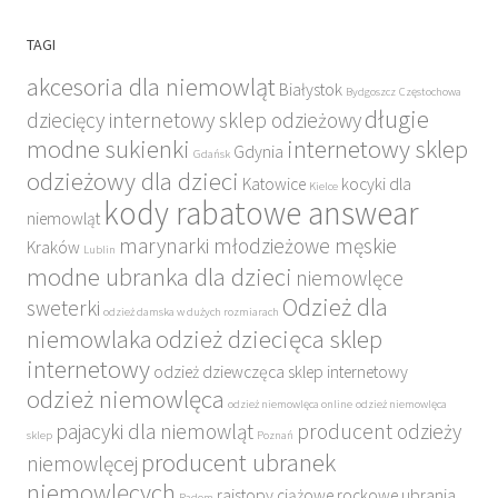
TAGI
akcesoria dla niemowląt
Białystok
Bydgoszcz
Częstochowa
długie
dziecięcy internetowy sklep odzieżowy
modne sukienki
internetowy sklep
Gdynia
Gdańsk
odzieżowy dla dzieci
Katowice
kocyki dla
Kielce
kody rabatowe answear
niemowląt
marynarki młodzieżowe męskie
Kraków
Lublin
modne ubranka dla dzieci
niemowlęce
Odzież dla
sweterki
odzież damska w dużych rozmiarach
niemowlaka
odzież dziecięca sklep
internetowy
odzież dziewczęca sklep internetowy
odzież niemowlęca
odzież niemowlęca online
odzież niemowlęca
pajacyki dla niemowląt
producent odzieży
sklep
Poznań
producent ubranek
niemowlęcej
niemowlęcych
rajstopy ciążowe
rockowe ubrania
Radom