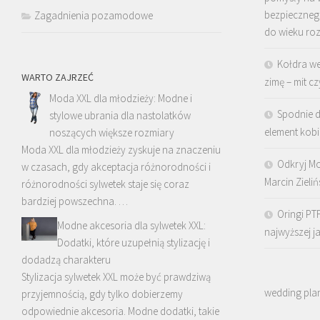
bezpieczne
Zagadnienia pozamodowe
do wieku ro
Kołdra we
WARTO ZAJRZEĆ
zimę – mit cz
Moda XXL dla młodzieży: Modne i
Spodnie 
stylowe ubrania dla nastolatków
element kobi
noszących większe rozmiary
Moda XXL dla młodzieży zyskuje na znaczeniu
Odkryj Mo
w czasach, gdy akceptacja różnorodności i
Marcin Zielińs
różnorodności sylwetek staje się coraz
bardziej powszechna. …
Oringi PT
Modne akcesoria dla sylwetek XXL:
najwyższej j
Dodatki, które uzupełnią stylizację i
dodadzą charakteru
Stylizacja sylwetek XXL może być prawdziwą
wedding pla
przyjemnością, gdy tylko dobierzemy
odpowiednie akcesoria. Modne dodatki, takie