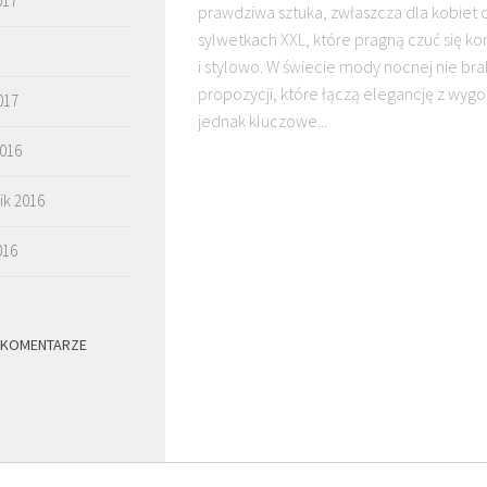
017
prawdziwa sztuka, zwłaszcza dla kobiet 
sylwetkach XXL, które pragną czuć się k
i stylowo. W świecie mody nocnej nie bra
propozycji, które łączą elegancję z wyg
017
jednak kluczowe...
2016
ik 2016
016
 KOMENTARZE