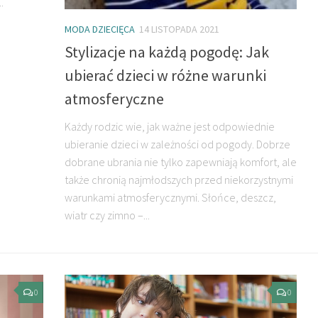
.
MODA DZIECIĘCA
14 LISTOPADA 2021
Stylizacje na każdą pogodę: Jak
ubierać dzieci w różne warunki
atmosferyczne
Każdy rodzic wie, jak ważne jest odpowiednie
ubieranie dzieci w zależności od pogody. Dobrze
dobrane ubrania nie tylko zapewniają komfort, ale
także chronią najmłodszych przed niekorzystnymi
warunkami atmosferycznymi. Słońce, deszcz,
wiatr czy zimno –...
0
0