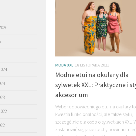
2026
5
MODA XXL
18 LISTOPADA 2021
2024
Modne etui na okulary dla
024
sylwetek XXL: Praktyczne i s
akcesorium
023
Wybór odpowiedniego etui na okulary to 
2022
kwestia funkcjonalności, ale także stylu,
szczególnie dla osób o sylwetkach XXL. 
022
zastanowić się, jakie cechy powinno mie