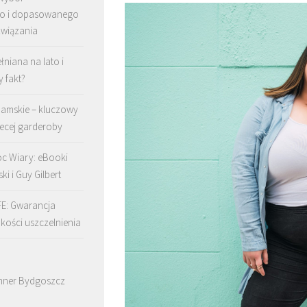
go i dopasowanego
związania
łniana na lato i
y fakt?
damskie – kluczowy
ecej garderoby
c Wiary: eBooki
ki i Guy Gilbert
FE: Gwarancja
akości uszczelnienia
nner Bydgoszcz