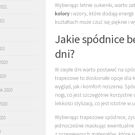
Wybierając letnie sukienki, warto z
2021
kolory
i wzory, które dodają energi
021
kształtach może czuć się pięknie i w
Jakie spódnice b
021
dni?
2020
W ciepłe dni warto postawić na spód
2020
trapezowe to doskonałe opcje dla k
wygląd, jak i komfort noszenia. Spó
ik 2020
nogi, co jest szczególnie korzystne
lekkości stylizacji, co jest istotne w 
2020
Wybierając trapezowe spódnice, zysk
020
jednocześnie maskując ewentualne
0
z przewiewnych materiałów, które p