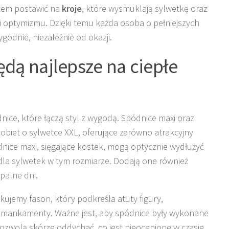
atem postawić na
kroje
, które wysmuklają sylwetkę oraz
i i optymizmu. Dzięki temu każda osoba o pełniejszych
ygodnie, niezależnie od okazji.
ędą najlepsze na ciepłe
nice, które łączą styl z wygodą. Spódnice maxi oraz
obiet o sylwetce XXL, oferujące zarówno atrakcyjny
dnice maxi, sięgające kostek, mogą optycznie wydłużyć
 dla sylwetek w tym rozmiarze. Dodają one również
upalne dni.
ujemy fason, który podkreśla atuty figury,
 mankamenty. Ważne jest, aby spódnice były wykonane
ozwolą skórze oddychać, co jest nieocenione w czasie