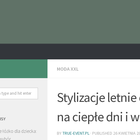
MODA XXL
Stylizacje letni
na ciepłe dni i
ISY
 łóżko dla dziecka:
BY
TRUE-EVENT.PL
· PUBLISHED
26 KWIETNIA 2
wybór