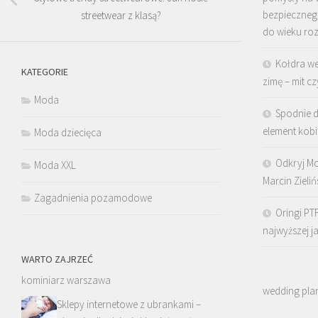
bezpieczne
streetwear z klasą?
do wieku ro
Kołdra we
KATEGORIE
zimę – mit cz
Moda
Spodnie 
element kobi
Moda dziecięca
Odkryj Mo
Moda XXL
Marcin Zielińs
Zagadnienia pozamodowe
Oringi PT
najwyższej j
WARTO ZAJRZEĆ
kominiarz warszawa
wedding pla
Sklepy internetowe z ubrankami –