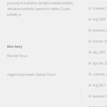
puszystych kobiet to nie tylko kwestia estetyki,
czerwiec 
ale także komfortu i pewności siebie. Często
kobiety w …
maj 2020
kwiecień 
marzec 2
Mori buty
luty 2020
Mori lee Toruń
styczeń 2
czerwiec 
organizacja wesel i ślubów Toruń
maj 2017
kwiecień 