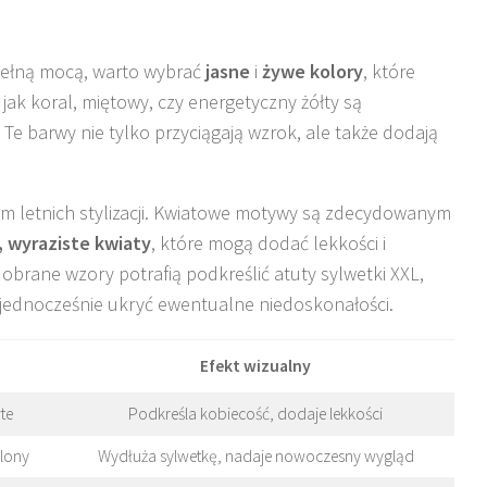
 pełną mocą, warto wybrać
jasne
i
żywe kolory
, które
e jak koral, miętowy, czy energetyczny żółty są
Te barwy nie tylko przyciągają wzrok, ale także dodają
m letnich stylizacji. Kwiatowe motywy są zdecydowanym
, wyraziste kwiaty
, które mogą dodać lekkości i
dobrane wzory potrafią podkreślić atuty sylwetki XXL,
 a jednocześnie ukryć ewentualne niedoskonałości.
Efekt wizualny
te
Podkreśla kobiecość, dodaje lekkości
elony
Wydłuża sylwetkę, nadaje nowoczesny wygląd