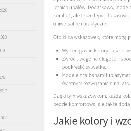
letnich upałów. Dodatkowo, model
2020
komfort, ale także lepiej dopasowują 
uniwersalne i praktyczne.
Oto kilka wskazówek, które mogą p
2020
Wybieraj jasne kolory i lekkie wz
020
Zwróć uwagę na długość – spódn
podkreślić sylwetkę.
Modele z falbanami lub asyme
020
świetnym rozwiązaniem na lato.
2017
Dzięki tym wskazówkom, każda kobie
będzie komfortowa, ale także doda j
Jakie kolory i wz
2017