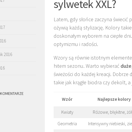
sylwetek XXL?
017
Latem, gdy słońce zaczyna świecić
ożywią każdą stylizację. Kolory taki
017
doskonałym wyborem na ciepłe dni. 
2016
optymizmu i radości.
ik 2016
Wzory są równie istotnym elemente
hitem sezonu. Warto wybierać
duże
016
świeżości do każdej kreacji. Dobrze 
takie jak krągłe biodra czy dekolt,
 KOMENTARZE
Wzór
Najlepsze kolory
Kwiaty
Różowe, błękitne, żół
Geometria
Intensywny niebieski, zi