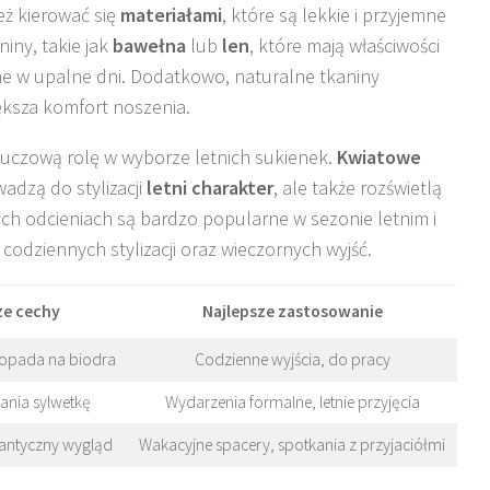
eż kierować się
materiałami
, które są lekkie i przyjemne
iny, takie jak
bawełna
lub
len
, które mają właściwości
tne w upalne dni. Dodatkowo, naturalne tkaniny
ększa komfort noszenia.
luczową rolę w wyborze letnich sukienek.
Kwiatowe
wadzą do stylizacji
letni charakter
, ale także rozświetlą
ych odcieniach są bardzo popularne w sezonie letnim i
dziennych stylizacji oraz wieczornych wyjść.
ze cechy
Najlepsze zastosowanie
o opada na biodra
Codzienne wyjścia, do pracy
ania sylwetkę
Wydarzenia formalne, letnie przyjęcia
omantyczny wygląd
Wakacyjne spacery, spotkania z przyjaciółmi