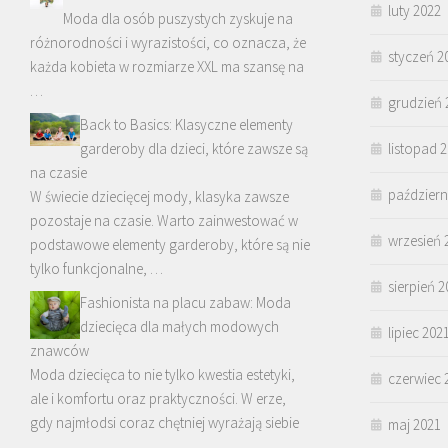
luty 2022
Moda dla osób puszystych zyskuje na
różnorodności i wyrazistości, co oznacza, że
styczeń 2
każda kobieta w rozmiarze XXL ma szansę na
…
grudzień 
Back to Basics: Klasyczne elementy
garderoby dla dzieci, które zawsze są
listopad 
na czasie
październ
W świecie dziecięcej mody, klasyka zawsze
pozostaje na czasie. Warto zainwestować w
wrzesień 
podstawowe elementy garderoby, które są nie
tylko funkcjonalne, …
sierpień 2
Fashionista na placu zabaw: Moda
dziecięca dla małych modowych
lipiec 202
znawców
Moda dziecięca to nie tylko kwestia estetyki,
czerwiec 
ale i komfortu oraz praktyczności. W erze,
gdy najmłodsi coraz chętniej wyrażają siebie
maj 2021
…