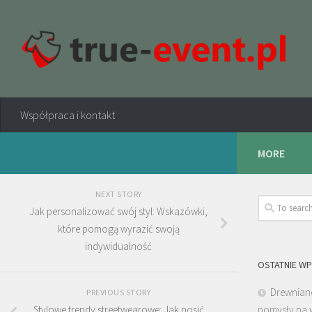
Współpraca i kontakt
MORE
NEXT STORY
Jak personalizować swój styl: Wskazówki,
które pomogą wyrazić swoją
indywidualność
OSTATNIE WP
Drewniane
PREVIOUS STORY
Stylowe trendy streetwearowe: Jak nosić
pomysły na 