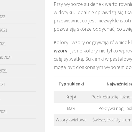
Przy wyborze sukienek warto równi
w dotyku. Idealnie sprawdzą się tkan
022
przewiewne, co jest niezwykle isto
pozwalają skórze oddychać, co zwi
2021
Kolory i wzory odgrywają również k
2021
wzory
i jasne kolory nie tylko wpro
ik 2021
całą sylwetkę. Sukienki w pastelow
mogą być doskonałym wyborem do co
2021
Typ sukienki
Najważniejs
021
Krój A
Podkreśla talię, luźn
1
Maxi
Pokrywa nogi, osł
2021
Wzory kwiatowe
Świeże, lekki styl, r