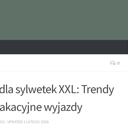
0
e dla sylwetek XXL: Trendy
 wakacyjne wyjazdy
022
· UPDATED
1 LUTEGO 2026