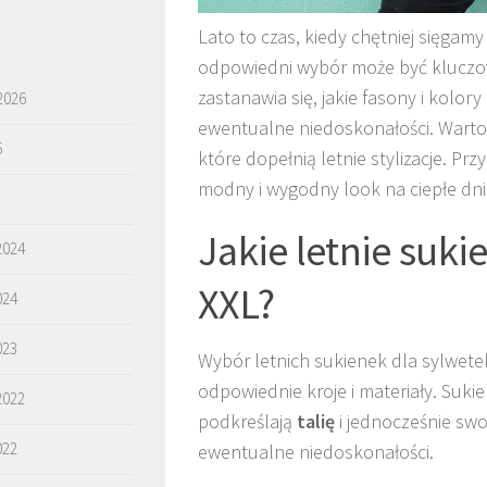
Lato to czas, kiedy chętniej sięgamy
odpowiedni wybór może być kluczowy
zastanawia się, jakie fasony i kolor
2026
ewentualne niedoskonałości. Warto
5
które dopełnią letnie stylizacje. 
modny i wygodny look na ciepłe dni
Jakie letnie suki
2024
XXL?
024
023
Wybór letnich sukienek dla sylwete
odpowiednie kroje i materiały. Suki
2022
podkreślają
talię
i jednocześnie swo
022
ewentualne niedoskonałości.