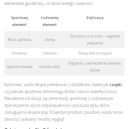
elementami garderoby, co doda energii i świeżości.
Sportowy
Codzienny
Stylizacja
element
element
Stylizacja na co dzień – wygodne
Bluza sportowa
Jeansy
połączenie
Sneakersy
Sukienka
Świeży look na wyjście
Elegancki, a jednocześnie sportowy
Spodnie dresowe
Koszulka polo
zestaw
Na koniec, warto eksperymentować z dodatkami, takimi jak
czapki
czy plecaki sportowe, które mogą dodać całości autentyczności.
Niezależnie od okazji, łączenie mody sportowej z codziennymi
stylizacjami to wyraz indywidualności i poczucia stylu, które
zasługuje na eksplorację. Dzięki tym prostym zasadom, każdy może
stworzyć unikalny i modny wygląd.