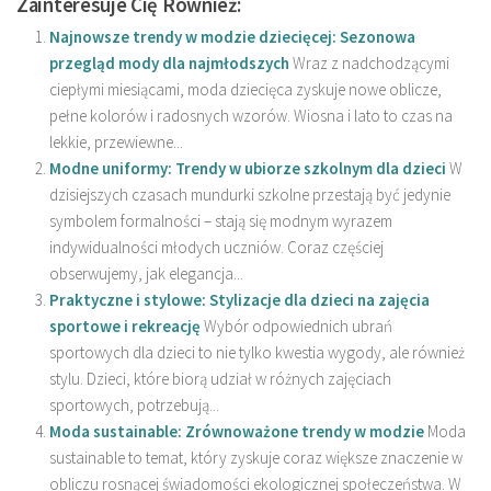
Zainteresuje Cię Również:
Najnowsze trendy w modzie dziecięcej: Sezonowa
przegląd mody dla najmłodszych
Wraz z nadchodzącymi
ciepłymi miesiącami, moda dziecięca zyskuje nowe oblicze,
pełne kolorów i radosnych wzorów. Wiosna i lato to czas na
lekkie, przewiewne...
Modne uniformy: Trendy w ubiorze szkolnym dla dzieci
W
dzisiejszych czasach mundurki szkolne przestają być jedynie
symbolem formalności – stają się modnym wyrazem
indywidualności młodych uczniów. Coraz częściej
obserwujemy, jak elegancja...
Praktyczne i stylowe: Stylizacje dla dzieci na zajęcia
sportowe i rekreację
Wybór odpowiednich ubrań
sportowych dla dzieci to nie tylko kwestia wygody, ale również
stylu. Dzieci, które biorą udział w różnych zajęciach
sportowych, potrzebują...
Moda sustainable: Zrównoważone trendy w modzie
Moda
sustainable to temat, który zyskuje coraz większe znaczenie w
obliczu rosnącej świadomości ekologicznej społeczeństwa. W