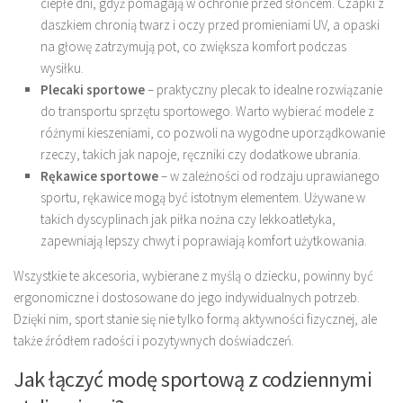
ciepłe dni, gdyż pomagają w ochronie przed słońcem. Czapki z
daszkiem chronią twarz i oczy przed promieniami UV, a opaski
na głowę zatrzymują pot, co zwiększa komfort podczas
wysiłku.
Plecaki sportowe
– praktyczny plecak to idealne rozwiązanie
do transportu sprzętu sportowego. Warto wybierać modele z
różnymi kieszeniami, co pozwoli na wygodne uporządkowanie
rzeczy, takich jak napoje, ręczniki czy dodatkowe ubrania.
Rękawice sportowe
– w zależności od rodzaju uprawianego
sportu, rękawice mogą być istotnym elementem. Używane w
takich dyscyplinach jak piłka nożna czy lekkoatletyka,
zapewniają lepszy chwyt i poprawiają komfort użytkowania.
Wszystkie te akcesoria, wybierane z myślą o dziecku, powinny być
ergonomiczne i dostosowane do jego indywidualnych potrzeb.
Dzięki nim, sport stanie się nie tylko formą aktywności fizycznej, ale
także źródłem radości i pozytywnych doświadczeń.
Jak łączyć modę sportową z codziennymi