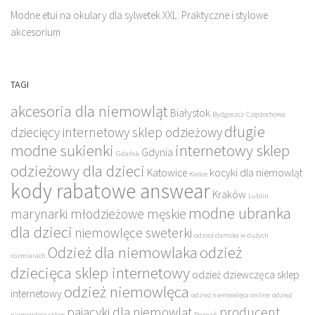
Modne etui na okulary dla sylwetek XXL: Praktyczne i stylowe
akcesorium
TAGI
akcesoria dla niemowląt
Białystok
Bydgoszcz
Częstochowa
długie
dziecięcy internetowy sklep odzieżowy
modne sukienki
internetowy sklep
Gdynia
Gdańsk
odzieżowy dla dzieci
Katowice
kocyki dla niemowląt
Kielce
kody rabatowe answear
Kraków
Lublin
modne ubranka
marynarki młodzieżowe męskie
dla dzieci
niemowlęce sweterki
odzież damska w dużych
Odzież dla niemowlaka
odzież
rozmiarach
dziecięca sklep internetowy
odzież dziewczęca sklep
odzież niemowlęca
internetowy
odzież niemowlęca online
odzież
pajacyki dla niemowląt
producent
niemowlęca sklep
Poznań