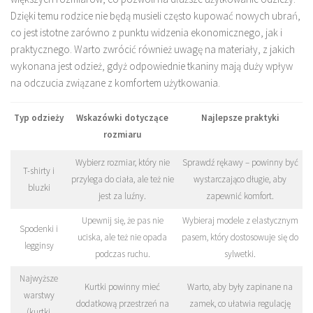
Dzięki temu rodzice nie będą musieli często kupować nowych ubrań,
co jest istotne zarówno z punktu widzenia ekonomicznego, jak i
praktycznego. Warto zwrócić również uwagę na materiały, z jakich
wykonana jest odzież, gdyż odpowiednie tkaniny mają duży wpływ
na odczucia związane z komfortem użytkowania.
Typ odzieży
Wskazówki dotyczące
Najlepsze praktyki
rozmiaru
Wybierz rozmiar, który nie
Sprawdź rękawy – powinny być
T-shirty i
przylega do ciała, ale też nie
wystarczająco długie, aby
bluzki
jest za luźny.
zapewnić komfort.
Upewnij się, że pas nie
Wybieraj modele z elastycznym
Spodenki i
uciska, ale też nie opada
pasem, który dostosowuje się do
legginsy
podczas ruchu.
sylwetki.
Najwyższe
Kurtki powinny mieć
Warto, aby były zapinane na
warstwy
dodatkową przestrzeń na
zamek, co ułatwia regulację
(kurtki,