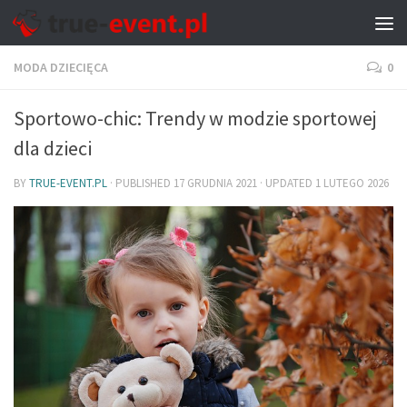
MODA DZIECIĘCA
0
Sportowo-chic: Trendy w modzie sportowej
dla dzieci
BY
TRUE-EVENT.PL
· PUBLISHED
17 GRUDNIA 2021
· UPDATED
1 LUTEGO 2026