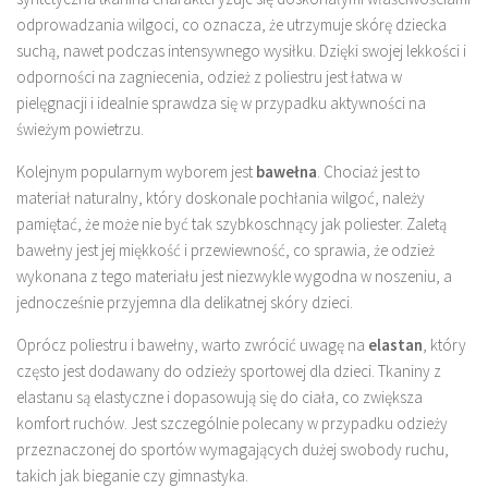
odprowadzania wilgoci, co oznacza, że utrzymuje skórę dziecka
suchą, nawet podczas intensywnego wysiłku. Dzięki swojej lekkości i
odporności na zagniecenia, odzież z poliestru jest łatwa w
pielęgnacji i idealnie sprawdza się w przypadku aktywności na
świeżym powietrzu.
Kolejnym popularnym wyborem jest
bawełna
. Chociaż jest to
materiał naturalny, który doskonale pochłania wilgoć, należy
pamiętać, że może nie być tak szybkoschnący jak poliester. Zaletą
bawełny jest jej miękkość i przewiewność, co sprawia, że odzież
wykonana z tego materiału jest niezwykle wygodna w noszeniu, a
jednocześnie przyjemna dla delikatnej skóry dzieci.
Oprócz poliestru i bawełny, warto zwrócić uwagę na
elastan
, który
często jest dodawany do odzieży sportowej dla dzieci. Tkaniny z
elastanu są elastyczne i dopasowują się do ciała, co zwiększa
komfort ruchów. Jest szczególnie polecany w przypadku odzieży
przeznaczonej do sportów wymagających dużej swobody ruchu,
takich jak bieganie czy gimnastyka.