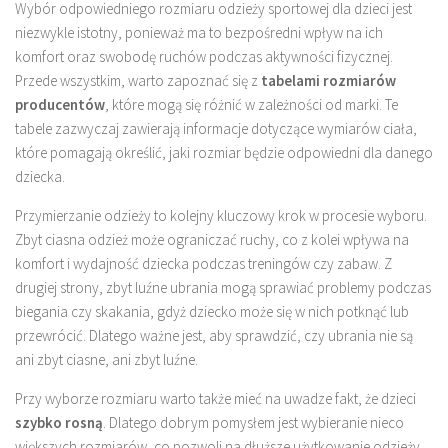
Wybór odpowiedniego rozmiaru odzieży sportowej dla dzieci jest
niezwykle istotny, ponieważ ma to bezpośredni wpływ na ich
komfort oraz swobodę ruchów podczas aktywności fizycznej.
Przede wszystkim, warto zapoznać się z
tabelami rozmiarów
producentów
, które mogą się różnić w zależności od marki. Te
tabele zazwyczaj zawierają informacje dotyczące wymiarów ciała,
które pomagają określić, jaki rozmiar będzie odpowiedni dla danego
dziecka.
Przymierzanie odzieży to kolejny kluczowy krok w procesie wyboru.
Zbyt ciasna odzież może ograniczać ruchy, co z kolei wpływa na
komfort i wydajność dziecka podczas treningów czy zabaw. Z
drugiej strony, zbyt luźne ubrania mogą sprawiać problemy podczas
biegania czy skakania, gdyż dziecko może się w nich potknąć lub
przewrócić. Dlatego ważne jest, aby sprawdzić, czy ubrania nie są
ani zbyt ciasne, ani zbyt luźne.
Przy wyborze rozmiaru warto także mieć na uwadze fakt, że dzieci
szybko rosną
. Dlatego dobrym pomysłem jest wybieranie nieco
większych rozmiarów, co pozwoli na dłuższe użytkowanie odzieży.