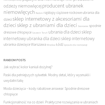
producent ubranek
odzieży niemowlęcej
niemowlęcych
rajstopy ciążowe
rockowe ubrania dla
Radom
sklep internetowy z akcesoriami dla
dzieci
dzieci
sklep z ubraniami dla dzieci
spodnie
Sosnowiec
ubrania dla dzieci sklep
dresowe chłopięce
Szczecin
Toruń
internetowy
ubranka dla dzieci sklep internetowy
ubranka dziecięce
Warszawa
Łódź
Wrocław
śpioszki dla niemowląt
RANDOM POSTS
Jak wybrać kolor kaniuli dożylnej?
Paski dla pełniejszych sylwetek: Modny detal, który wysmukli i
uwydatni talię
Moda dziecięca – kody rabatowe answear. Spodnie dresowe
chłopięce
Funkcjonalność na co dzień: Praktyczne rozwiązania w ubraniach