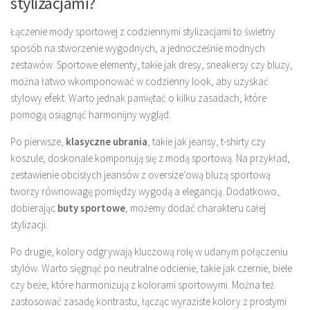
stylizacjami?
Łączenie mody sportowej z codziennymi stylizacjami to świetny
sposób na stworzenie wygodnych, a jednocześnie modnych
zestawów. Sportowe elementy, takie jak dresy, sneakersy czy bluzy,
można łatwo wkomponować w codzienny look, aby uzyskać
stylowy efekt. Warto jednak pamiętać o kilku zasadach, które
pomogą osiągnąć harmonijny wygląd.
Po pierwsze,
klasyczne ubrania
, takie jak jeansy, t-shirty czy
koszule, doskonale komponują się z modą sportową. Na przykład,
zestawienie obcisłych jeansów z oversize’ową bluzą sportową
tworzy równowagę pomiędzy wygodą a elegancją. Dodatkowo,
dobierając
buty sportowe
, możemy dodać charakteru całej
stylizacji.
Po drugie, kolory odgrywają kluczową rolę w udanym połączeniu
stylów. Warto sięgnąć po neutralne odcienie, takie jak czernie, biele
czy beże, które harmonizują z kolorami sportowymi. Można też
zastosować zasadę kontrastu, łącząc wyraziste kolory z prostymi