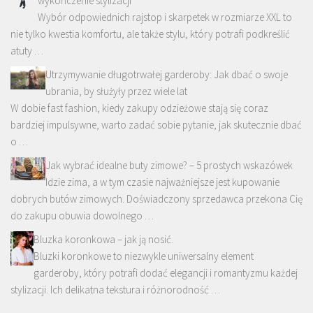
wykończenie stylizacji
Wybór odpowiednich rajstop i skarpetek w rozmiarze XXL to
nie tylko kwestia komfortu, ale także stylu, który potrafi podkreślić
atuty …
Utrzymywanie długotrwałej garderoby: Jak dbać o swoje
ubrania, by służyły przez wiele lat
W dobie fast fashion, kiedy zakupy odzieżowe stają się coraz
bardziej impulsywne, warto zadać sobie pytanie, jak skutecznie dbać
o …
Jak wybrać idealne buty zimowe? – 5 prostych wskazówek
Idzie zima, a w tym czasie najważniejsze jest kupowanie
dobrych butów zimowych. Doświadczony sprzedawca przekona Cię
do zakupu obuwia dowolnego …
Bluzka koronkowa – jak ją nosić.
Bluzki koronkowe to niezwykle uniwersalny element
garderoby, który potrafi dodać elegancji i romantyzmu każdej
stylizacji. Ich delikatna tekstura i różnorodność …