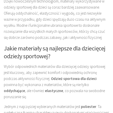
Dzięki nowoczesnym technologiom, materiały wykorzystywane w
odzieży sportowej dla dzieci są coraz bardziej zaawansowane.
Oferują oddychalność, elastyczność i wygodę, co jest niezwykle
ważne w przypadku, gdy dzieci spędzają dużo czasu na aktywnym
wysiłku. Modne i funkcjonalne ubrania sportowe to doskonałe
rozwiązanie dla wszystkich małych sportowców, którzy chcą czuć
się dobrze zarówno podczas zabawy, jak i aktywności fizycznej.
Jakie materiały są najlepsze dla dziecięcej
odzieży sportowej?
Wybór odpowiednich materiałów dla dziecięcej odzieży sportowej
jest kluczowy, aby zapewnić komfort i odpowiednią ochronę
podczas aktywności fizycznej.
Odzież sportowa dla dzieci
powinna być wykonana z materiałów, które są nie tylko
oddychające
, ale również
elastyczne
, co pozwala na swobodne
poruszanie się.
Jednym z najczęściej wybieranych materiałów jest
poliester
. Ta
syntetyczna tkanina charakteryzuje się doskonałymi właściwościami