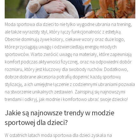
Moda sportowa dla dzieci to nie tylko wygodne ubrania na trening,
ale także wyrazisty styl, który łączy funkcjonalność z estetyką.
Obecnie dominują żywe kolory, ciekawe wzory oraz duże logo,
które przyciągają uwagę i odzwierciedlają energię młodych
sportowców. Warto zwrócić uwagę na materiały, które zapewniają
komfort podczas aktywności fizycznej, oraz na odpowiedni dobór
rozmiaru, który jest kluczowy dla swobody ruchów. Dodatkowo,
dobrze dobrane akcesoria potrafią dopełnić każdą sportową
stylizację, a ich umiejętne łączenie z codziennymi ubraniami pozwala
na stworzenie unikalnych zestawień. Zainspiruj się najnowszymi
trendami i odkryj, jak modnie i komfortowo ubrać swoje dziecko!
Jakie są najnowsze trendy w modzie
sportowej dla dzieci?
W ostatnich latach moda sportowa dla dzieci zyskała na