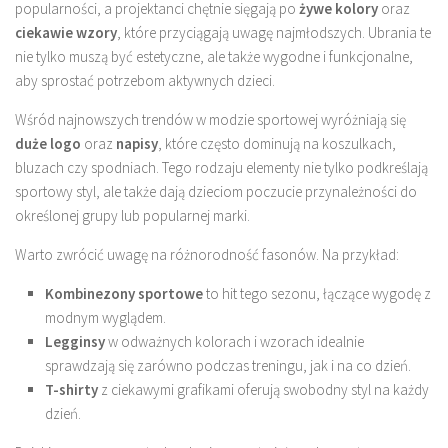
popularności, a projektanci chętnie sięgają po
żywe kolory
oraz
ciekawie wzory
, które przyciągają uwagę najmłodszych. Ubrania te
nie tylko muszą być estetyczne, ale także wygodne i funkcjonalne,
aby sprostać potrzebom aktywnych dzieci.
Wśród najnowszych trendów w modzie sportowej wyróżniają się
duże logo
oraz
napisy
, które często dominują na koszulkach,
bluzach czy spodniach. Tego rodzaju elementy nie tylko podkreślają
sportowy styl, ale także dają dzieciom poczucie przynależności do
określonej grupy lub popularnej marki.
Warto zwrócić uwagę na różnorodność fasonów. Na przykład:
Kombinezony sportowe
to hit tego sezonu, łączące wygodę z
modnym wyglądem.
Legginsy
w odważnych kolorach i wzorach idealnie
sprawdzają się zarówno podczas treningu, jak i na co dzień.
T-shirty
z ciekawymi grafikami oferują swobodny styl na każdy
dzień.