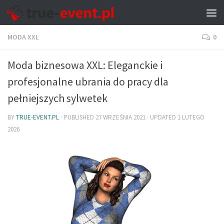
MODA XXL
0
Moda biznesowa XXL: Eleganckie i
profesjonalne ubrania do pracy dla
pełniejszych sylwetek
BY
TRUE-EVENT.PL
· PUBLISHED
27 WRZEŚNIA 2021
· UPDATED
1 LUTEGO
2026