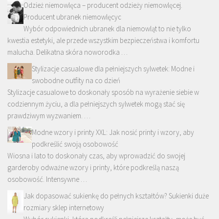
Odzież niemowlęca – producent odzieży niemowlęcej.
Producent ubranek niemowlęcyc
Wybór odpowiednich ubranek dla niemowląt to nie tylko
kwestia estetyki, ale przede wszystkim bezpieczeństwa i komfortu
malucha. Delikatna skóra noworodka …
Stylizacje casualowe dla pełniejszych sylwetek: Modne i
swobodne outfity na co dzień
Stylizacje casualowe to doskonały sposób na wyrażenie siebie w
codziennym życiu, a dla pełniejszych sylwetek mogą stać się
prawdziwym wyzwaniem. …
Modne wzory i printy XXL: Jak nosić printy i wzory, aby
podkreślić swoją osobowość
Wiosna i lato to doskonały czas, aby wprowadzić do swojej
garderoby odważne wzory i printy, które podkreślą naszą
osobowość. Intensywne …
Jak dopasować sukienkę do pełnych kształtów? Sukienki duże
rozmiary sklep internetowy