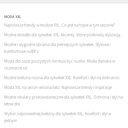
MODA XXL
Najnowsze trendy w modzie XXL: Co jest na topie w tym sezonie?
Modne dodatki dla sylwetek XXL: Akcenty, które podkreślą stylizację
Modne i wygodne ubrania dla pełniejszych sylwetek: Stylowe i
komfortowe outfit’y
Moda dla osób puszystych nie musi być nudna. Moda damska w
rozmiarze xxl.
Modne bielizna nocna dla sylwetek XXL: Komfort i styl na dobranoc
Moda XXL na sezon wiosna/lato: Najnowsze trendy i inspiracje
Modne okulary przeciwsłoneczne dla sylwetek XXL: Ochrona i styl na
letnie dni
Wybór odpowiedniej bielizny dla sylwetek XXL: Komfort i styl w
jednym