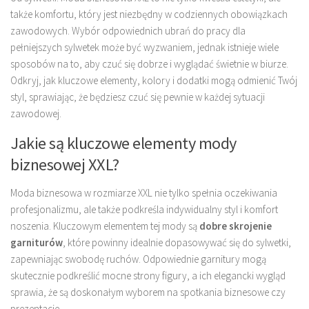
także komfortu, który jest niezbędny w codziennych obowiązkach
zawodowych. Wybór odpowiednich ubrań do pracy dla
pełniejszych sylwetek może być wyzwaniem, jednak istnieje wiele
sposobów na to, aby czuć się dobrze i wyglądać świetnie w biurze.
Odkryj, jak kluczowe elementy, kolory i dodatki mogą odmienić Twój
styl, sprawiając, że będziesz czuć się pewnie w każdej sytuacji
zawodowej.
Jakie są kluczowe elementy mody
biznesowej XXL?
Moda biznesowa w rozmiarze XXL nie tylko spełnia oczekiwania
profesjonalizmu, ale także podkreśla indywidualny styl i komfort
noszenia. Kluczowym elementem tej mody są
dobre skrojenie
garniturów
, które powinny idealnie dopasowywać się do sylwetki,
zapewniając swobodę ruchów. Odpowiednie garnitury mogą
skutecznie podkreślić mocne strony figury, a ich elegancki wygląd
sprawia, że są doskonałym wyborem na spotkania biznesowe czy
prezentacje.