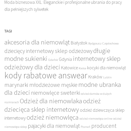
Moda biznesowa XXL: Eleganckie i profesjonalne ubrania do pracy
dla pełniejszych sylwetek
TAGI
akcesoria dla niemowląt
Białystok
Bydgoszcz
Częstochowa
długie
dziecięcy internetowy sklep odzieżowy
modne sukienki
internetowy sklep
Gdynia
Gdańsk
odzieżowy dla dzieci
Katowice
kocyki dla niemowląt
Kielce
kody rabatowe answear
Kraków
Lublin
modne ubranka
marynarki młodzieżowe męskie
dla dzieci
niemowlęce sweterki
odzież damska w dużych
Odzież dla niemowlaka
odzież
rozmiarach
dziecięca sklep internetowy
odzież dziewczęca sklep
odzież niemowlęca
internetowy
odzież niemowlęca online
odzież
pajacyki dla niemowląt
producent
niemowlęca sklep
Poznań