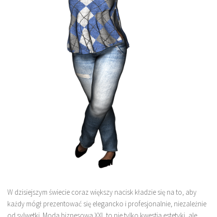
W dzisiejszym świecie coraz większy nacisk kładzie się na to, aby
każdy mógł prezentować się elegancko i profesjonalnie, niezależnie
od sylwetki. Moda biznesowa XXL to nie tylko kwestia estetyki, ale