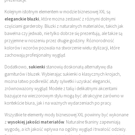
Kolejnym istotnym elementem w modzie biznesowej XXL są
eleganckie bluzki
, które można zestawić z różnymi dolnymi
częściami garderoby. Bluzki z naturalnych materiałów, takich jak
bawełna czy jedwab, nie tylko dobrze się prezentują, ale także są
przyjemne w noszeniu przez długie godziny. Różnorodność
kolorów i wzorów pozwala na stworzenie wielu stylizacji, które
zachowają profesjonalny wygląd.
Dodatkowo,
sukienki
stanowią doskonałą alternatywę dla
garniturów i bluzek. Wybierając sukienki o klasycznych krojach,
można łatwo podkreślić atuty sylwetki i uzyskać elegancki,
zrównoważony wygląd. Modele z talią i delikatnymi akcentami
bazujące na wieczorowym stylu mogą być atrakcyjne zarówno w
kontekście biura, jak i na ważnych wydarzeniach po pracy.
Wszystkie te elementy mody biznesowej XXL powinny być wykonane
z
wysokiej jakości materiałów
. Naturalne tkaniny zapewniają
wygodę, a ich jakość wpływa na ogólny wygląd i trwałość odzieży.