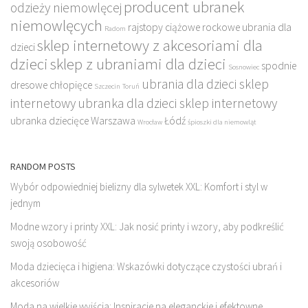
producent ubranek
odzieży niemowlęcej
niemowlęcych
rajstopy ciążowe
rockowe ubrania dla
Radom
sklep internetowy z akcesoriami dla
dzieci
dzieci
sklep z ubraniami dla dzieci
spodnie
Sosnowiec
ubrania dla dzieci sklep
dresowe chłopięce
Szczecin
Toruń
internetowy
ubranka dla dzieci sklep internetowy
ubranka dziecięce
Warszawa
Łódź
Wrocław
śpioszki dla niemowląt
RANDOM POSTS
Wybór odpowiedniej bielizny dla sylwetek XXL: Komfort i styl w
jednym
Modne wzory i printy XXL: Jak nosić printy i wzory, aby podkreślić
swoją osobowość
Moda dziecięca i higiena: Wskazówki dotyczące czystości ubrań i
akcesoriów
Moda na wielkie wyjścia: Inspiracje na eleganckie i efektowne