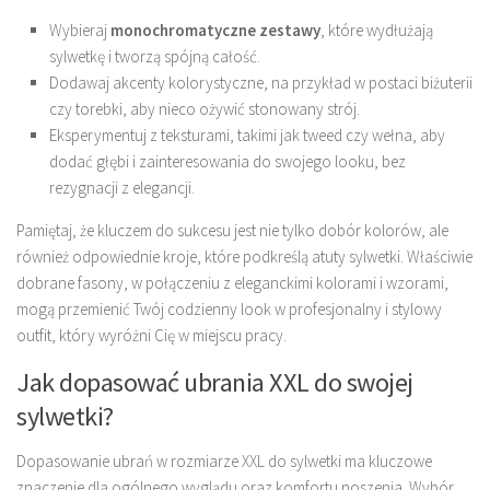
Wybieraj
monochromatyczne zestawy
, które wydłużają
sylwetkę i tworzą spójną całość.
Dodawaj akcenty kolorystyczne, na przykład w postaci biżuterii
czy torebki, aby nieco ożywić stonowany strój.
Eksperymentuj z teksturami, takimi jak tweed czy wełna, aby
dodać głębi i zainteresowania do swojego looku, bez
rezygnacji z elegancji.
Pamiętaj, że kluczem do sukcesu jest nie tylko dobór kolorów, ale
również odpowiednie kroje, które podkreślą atuty sylwetki. Właściwie
dobrane fasony, w połączeniu z eleganckimi kolorami i wzorami,
mogą przemienić Twój codzienny look w profesjonalny i stylowy
outfit, który wyróżni Cię w miejscu pracy.
Jak dopasować ubrania XXL do swojej
sylwetki?
Dopasowanie ubrań w rozmiarze XXL do sylwetki ma kluczowe
znaczenie dla ogólnego wyglądu oraz komfortu noszenia. Wybór