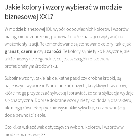
Jakie kolory i wzory wybierać w modzie
biznesowej XXL?
W modzie biznesowej XXL wybór odpowiednich kolorów i wzorów
ma ogromne znaczenie, ponieważ może znacząco wpływać na
wrażenie stylizacji. Rekomendowane są stonowane kolory, takie jak
granat
,
czernie
czy
szarości
. Te kolory są nie tylko klasyczne, ale
także niezwykle eleganckie, co jest szczególnie istotne w
profesjonalnym środowisku.
Subtelne wzory, takie jak delikatne paski czy drobne kropki, są
najlepszym wyborem. Warto unikać dużych, krzykliwych wzorów,
które mogą przytłaczać sylwetkę i sprawiać, że cała stylizacja wydaje
się chaotyczna. Dobrze dobrane wzory nie tylko dodają charakteru,
ale mogą również optycznie wysmuklić sylwetkę, co z pewnością
doda pewności siebie.
Oto kilka wskazówek dotyczących wyboru kolorów i wzorów w
modzie biznesowej XXL: