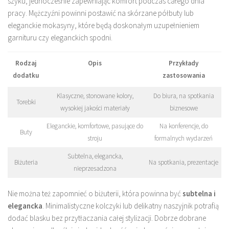
szyku, jednocześnie zapewniając komfort podczas całego dnia
pracy. Mężczyźni powinni postawić na skórzane półbuty lub
eleganckie mokasyny, które będą doskonałym uzupełnieniem
garnituru czy eleganckich spodni.
Rodzaj
Opis
Przykłady
dodatku
zastosowania
Klasyczne, stonowane kolory,
Do biura, na spotkania
Torebki
wysokiej jakości materiały
biznesowe
Eleganckie, komfortowe, pasujące do
Na konferencje, do
Buty
stroju
formalnych wydarzeń
Subtelna, elegancka,
Biżuteria
Na spotkania, prezentacje
nieprzesadzona
Nie można też zapomnieć o biżuterii, która powinna być
subtelna i
elegancka
. Minimalistyczne kolczyki lub delikatny naszyjnik potrafią
dodać blasku bez przytłaczania całej stylizacji. Dobrze dobrane