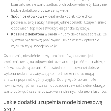
komfortowe, ale warto zadbać o ich odpowiedni krój, który nie
będzie dodatkowo poszerzał sylwetki.
Spódnice ołówkowe
– idealne dla kobiet, które chcą
podkreślić swoje atuty, takie jak jędrne pośladki. Uzupełnienie o
odpowiedni top może stworzyć elegancką stylizację.
Koszule z dekoltem w serek
– nudny dekolt może sprawić, że
sylwetka będzie wyglądać ciężko. Dekolt w serek optycznie
wydłuża szyję i nadaje lekkości.
Ostatecznie, niezależnie od wyboru fasonów, kluczowe jest
zwrócenie uwagi na odpowiedni rozmiar oraz jakość materiałów, z
których uszyte są ubrania. Odpowiednio dopasowane i dobrze
wykonane ubrania zwiększają komfort noszenia oraz mogą
znacznie poprawić ogólny wygląd. Dobry wybór ubrań może
również wpłynąć na nasze samopoczucie i pewność siebie, dlatego
warto poświęcić czas na poszukiwanie idealnych dla siebie fasonów.
Jakie dodatki uzupełnią modę biznesową
XXL?