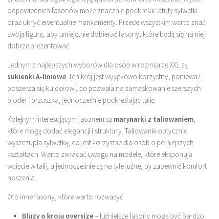
odpowiednich fasonów może znacznie podkreślić atuty sylwetki
oraz ukryć ewentualne mankamenty. Przede wszystkim warto znać
swoją figurę, aby umiejętnie dobierać fasony, które będą się na niej
dobrze prezentować.
Jednym z najlepszych wyborów dla osób w rozmiarze XXL są
sukienki A-liniowe
. Ten krój jest wyjątkowo korzystny, ponieważ
poszerza się ku dołowi, co pozwala na zamaskowanie szerszych
bioder i brzuszka, jednocześnie podkreślając talię.
Kolejnym interesującym fasonem są
marynarki z taliowaniem
,
które mogą dodać elegancji i struktury. Taliowanie optycznie
wyszczupla sylwetkę, co jest korzystne dla osób o pełniejszych
kształtach. Warto zwracać uwagę na modele, które eksponują
wcięcie w talii, a jednocześnie są na tyle luźne, by zapewnić komfort
noszenia.
Oto inne fasony, które warto rozważyć:
Bluzy o kroju oversize
– luźniejsze fasony mogą być bardzo