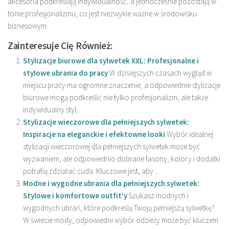
akcesoria podkreślają indywidualność, a jednocześnie pozostają w
tonie profesjonalizmu, co jest niezwykle ważne w środowisku
biznesowym.
Zainteresuje Cię Również:
Stylizacje biurowe dla sylwetek XXL: Profesjonalne i
stylowe ubrania do pracy
W dzisiejszych czasach wygląd w
miejscu pracy ma ogromne znaczenie, a odpowiednie stylizacje
biurowe mogą podkreślić nie tylko profesjonalizm, ale także
indywidualny styl....
Stylizacje wieczorowe dla pełniejszych sylwetek:
Inspiracje na eleganckie i efektowne looki
Wybór idealnej
stylizacji wieczorowej dla pełniejszych sylwetek może być
wyzwaniem, ale odpowiednio dobrane fasony, kolory i dodatki
potrafią zdziałać cuda. Kluczowe jest, aby...
Modne i wygodne ubrania dla pełniejszych sylwetek:
Stylowe i komfortowe outfit’y
Szukasz modnych i
wygodnych ubrań, które podkreślą Twoją pełniejszą sylwetkę?
W świecie mody, odpowiedni wybór odzieży może być kluczem