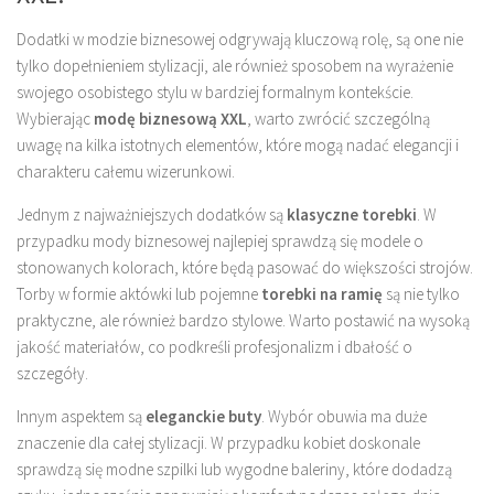
Dodatki w modzie biznesowej odgrywają kluczową rolę, są one nie
tylko dopełnieniem stylizacji, ale również sposobem na wyrażenie
swojego osobistego stylu w bardziej formalnym kontekście.
Wybierając
modę biznesową XXL
, warto zwrócić szczególną
uwagę na kilka istotnych elementów, które mogą nadać elegancji i
charakteru całemu wizerunkowi.
Jednym z najważniejszych dodatków są
klasyczne torebki
. W
przypadku mody biznesowej najlepiej sprawdzą się modele o
stonowanych kolorach, które będą pasować do większości strojów.
Torby w formie aktówki lub pojemne
torebki na ramię
są nie tylko
praktyczne, ale również bardzo stylowe. Warto postawić na wysoką
jakość materiałów, co podkreśli profesjonalizm i dbałość o
szczegóły.
Innym aspektem są
eleganckie buty
. Wybór obuwia ma duże
znaczenie dla całej stylizacji. W przypadku kobiet doskonale
sprawdzą się modne szpilki lub wygodne baleriny, które dodadzą