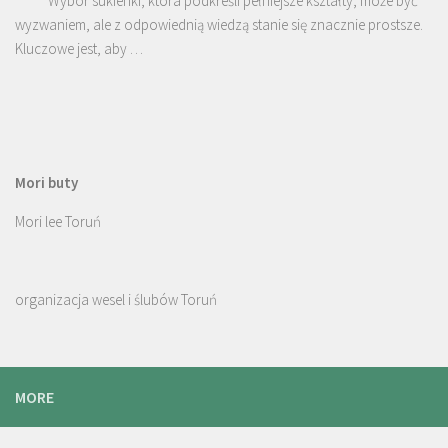
Wybór sukienki, która podkreśli pełniejsze kształty, może być
wyzwaniem, ale z odpowiednią wiedzą stanie się znacznie prostsze.
Kluczowe jest, aby …
Mori buty
Mori lee Toruń
organizacja wesel i ślubów Toruń
MORE