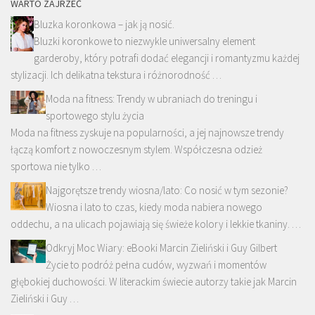
WARTO ZAJRZEĆ
Bluzka koronkowa – jak ją nosić.
Bluzki koronkowe to niezwykle uniwersalny element
garderoby, który potrafi dodać elegancji i romantyzmu każdej
stylizacji. Ich delikatna tekstura i różnorodność …
Moda na fitness: Trendy w ubraniach do treningu i
sportowego stylu życia
Moda na fitness zyskuje na popularności, a jej najnowsze trendy
łączą komfort z nowoczesnym stylem. Współczesna odzież
sportowa nie tylko …
Najgorętsze trendy wiosna/lato: Co nosić w tym sezonie?
Wiosna i lato to czas, kiedy moda nabiera nowego
oddechu, a na ulicach pojawiają się świeże kolory i lekkie tkaniny. …
Odkryj Moc Wiary: eBooki Marcin Zieliński i Guy Gilbert
Życie to podróż pełna cudów, wyzwań i momentów
głębokiej duchowości. W literackim świecie autorzy takie jak Marcin
Zieliński i Guy …