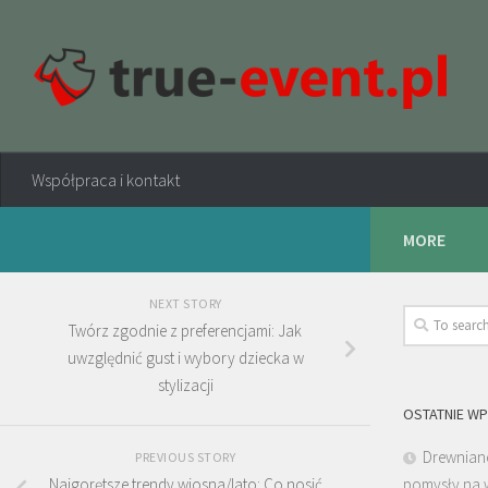
Współpraca i kontakt
MORE
NEXT STORY
Twórz zgodnie z preferencjami: Jak
uwzględnić gust i wybory dziecka w
stylizacji
OSTATNIE WP
Drewniane
PREVIOUS STORY
Najgorętsze trendy wiosna/lato: Co nosić
pomysły na 