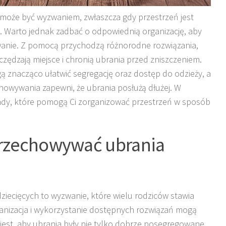
może być wyzwaniem, zwłaszcza gdy przestrzeń jest
e. Warto jednak zadbać o odpowiednią organizację, aby
wanie. Z pomocą przychodzą różnorodne rozwiązania,
zczędzają miejsce i chronią ubrania przed zniszczeniem.
 znacząco ułatwić segregację oraz dostęp do odzieży, a
howywania zapewni, że ubrania posłużą dłużej. W
rady, które pomogą Ci zorganizować przestrzeń w sposób
przechowywać ubrania
iecięcych to wyzwanie, które wielu rodziców stawia
anizacja i wykorzystanie dostępnych rozwiązań mogą
jest, aby ubrania były nie tylko dobrze posegregowane,