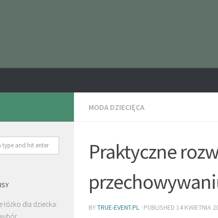
MODA DZIECIĘCA
Praktyczne rozw
przechowywaniu
ISY
 łóżko dla dziecka:
BY
TRUE-EVENT.PL
· PUBLISHED
14 KWIETNIA 2
wybór