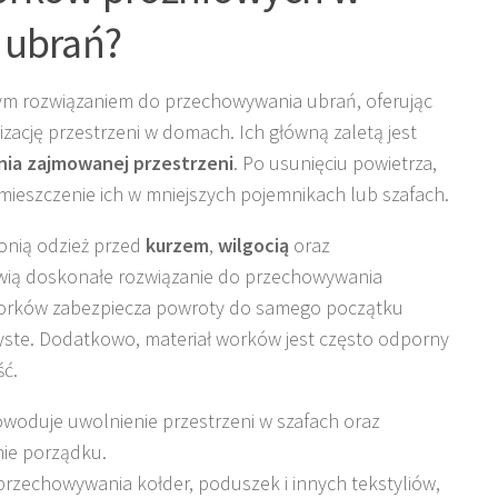
 ubrań?
nym rozwiązaniem do przechowywania ubrań, oferując
nizację przestrzeni w domach. Ich główną zaletą jest
ia zajmowanej przestrzeni
. Po usunięciu powietrza,
zmieszczenie ich w mniejszych pojemnikach lub szafach.
ronią odzież przed
kurzem
,
wilgocią
oraz
wią doskonałe rozwiązanie do przechowywania
worków zabezpiecza powroty do samego początku
czyste. Dodatkowo, materiał worków jest często odporny
ść.
owoduje uwolnienie przestrzeni w szafach oraz
nie porządku.
przechowywania kołder, poduszek i innych tekstyliów,