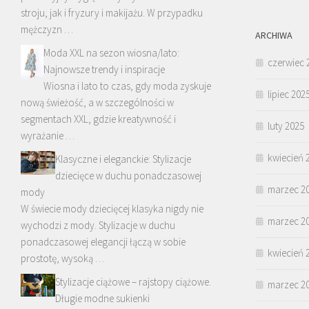
stroju, jak i fryzury i makijażu. W przypadku
mężczyzn …
ARCHIWA
Moda XXL na sezon wiosna/lato:
czerwiec 
Najnowsze trendy i inspiracje
Wiosna i lato to czas, gdy moda zyskuje
lipiec 202
nową świeżość, a w szczególności w
segmentach XXL, gdzie kreatywność i
luty 2025
wyrażanie …
kwiecień 
Klasyczne i eleganckie: Stylizacje
dziecięce w duchu ponadczasowej
marzec 2
mody
W świecie mody dziecięcej klasyka nigdy nie
marzec 2
wychodzi z mody. Stylizacje w duchu
ponadczasowej elegancji łączą w sobie
kwiecień 
prostotę, wysoką …
Stylizacje ciążowe – rajstopy ciążowe.
marzec 2
Długie modne sukienki