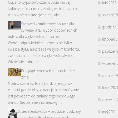
Ciąża to wyjątkowy czas w życiu każdej
luty 2022
kobiety, który niesie ze sobą wiele zmian nie
tylko w sferze emocjonalnej, ale …
styczeń 2
Stylowe i komfortowe obuwie dla
grudzień 
sylwetek XXL: Wybór odpowiednich
butów dla większych rozmiarów
listopad 
Wybór odpowiednich butów to nie tylko
kwestia stylu, ale przede wszystkim komfortu,
październ
zwłaszcza dla osób o większych sylwetkach.
Właściwie dobrane …
wrzesień 
Przegląd modnych sukienek jesień-
sierpień 2
zima
Modna sukienka to najbardziej elegancki
lipiec 202
element garderoby, a nadejście chłodów nie
jest powodem do zmiany tego modowego
czerwiec 
trendu. Sezon jesienno-zimowy …
Odzież niemowlęca – producent odzieży
maj 2021
niemowlęcej. Producent ubranek