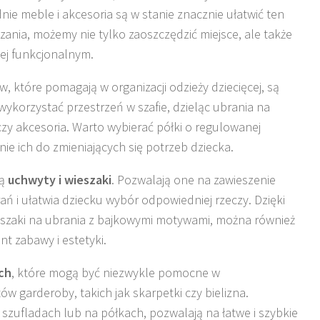
e meble i akcesoria są w stanie znacznie ułatwić ten
ania, możemy nie tylko zaoszczędzić miejsce, ale także
iej funkcjonalnym.
tóre pomagają w organizacji odzieży dziecięcej, są
wykorzystać przestrzeń w szafie, dzieląc ubrania na
 czy akcesoria. Warto wybierać półki o regulowanej
ie ich do zmieniających się potrzeb dziecka.
są
uchwyty i wieszaki
. Pozwalają one na zawieszenie
ań i ułatwia dziecku wybór odpowiedniej rzeczy. Dzięki
szaki na ubrania z bajkowymi motywami, można również
t zabawy i estetyki.
ch
, które mogą być niezwykle pomocne w
garderoby, takich jak skarpetki czy bielizna.
szufladach lub na półkach, pozwalają na łatwe i szybkie