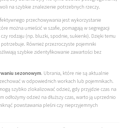
woli na szybkie znalezienie potrzebnych rzeczy.
ektywnego przechowywania jest wykorzystanie
które można umieścić w szafie, pomagają w segregacji
zy rodzaju (np. bluzki, spodnie, sukienki). Dzięki temu
go potrzebuje. Również przezroczyste pojemniki
liwiają szybkie zidentyfikowanie zawartości bez
ywaniu sezonowym
. Ubrania, które nie są aktualnie
zechować w odpowiednich workach lub pojemnikach.
gą szybko zlokalizować odzież, gdy przyjdzie czas na
 odłożymy odzież na dłuższy czas, warto ją uprzednio
niknąć powstawania pleśni czy nieprzyjemnych