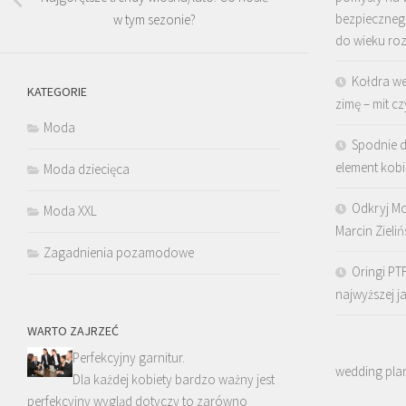
bezpieczne
w tym sezonie?
do wieku ro
Kołdra we
KATEGORIE
zimę – mit cz
Moda
Spodnie 
element kobi
Moda dziecięca
Odkryj Mo
Moda XXL
Marcin Zielińs
Zagadnienia pozamodowe
Oringi PT
najwyższej j
WARTO ZAJRZEĆ
Perfekcyjny garnitur.
wedding pla
Dla każdej kobiety bardzo ważny jest
perfekcyjny wygląd dotyczy to zarówno