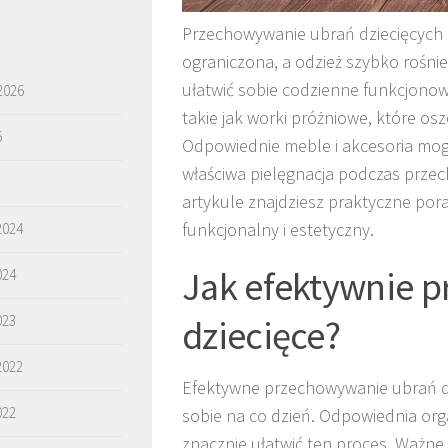
Przechowywanie ubrań dziecięcych 
ograniczona, a odzież szybko rośni
ułatwić sobie codzienne funkcjono
2026
takie jak worki próżniowe, które os
5
Odpowiednie meble i akcesoria mogą
właściwa pielęgnacja podczas przec
artykule znajdziesz praktyczne po
funkcjonalny i estetyczny.
2024
Jak efektywnie 
024
023
dziecięce?
2022
Efektywne przechowywanie ubrań dz
022
sobie na co dzień. Odpowiednia org
znacznie ułatwić ten proces. Ważne 