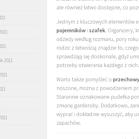
ale również łatwo dostępne, co poz
022
Jednym z kluczowych elementów ef
pojemników
i
szafek
. Organizery, 
2021
odzieży według rozmiaru, pory roku c
2021
rodzic z łatwością znajdzie to, cze
sprawdzają się doskonale, gdyż umoż
ik 2021
potrzeby otwierania każdego z nich.
2021
Warto także pomyśleć o
przechow
noszone, można z powodzeniem pr
021
Starannie oznakowane pudełka pomo
1
zmianę garderoby. Dodatkowo, zanim
wyprać i dokładnie wysuszyć, aby u
2021
zapachów.