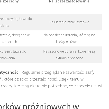
ejsze cechy
Najlepsze zastosowanie
zroczyste, łatwe do
Na ubrania letnie i zimowe
adania
trzenie, dostępne w
Na codzienne ubrania, które są na
rozmiarach
bieżąco używane
kurzem, łatwe do
Na sezonowe ubrania, które nie są
owywania
aktualnie noszone
atyczności
. Regularne przeglądanie zawartości szafy
, które dziecko przestało nosić. Dzięki temu w
zeczy, które są aktualnie potrzebne, co znacznie ułatwi
worków próżniowych w