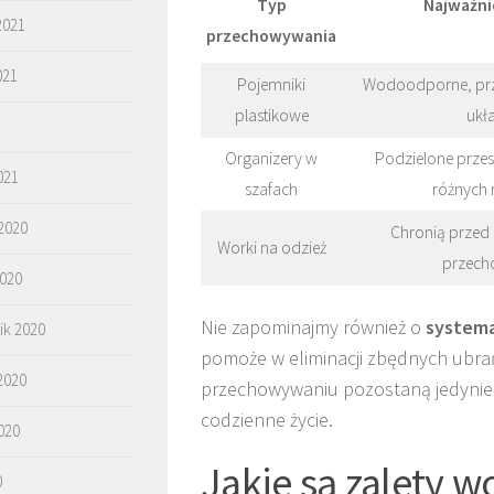
Typ
Najważni
2021
przechowywania
021
Pojemniki
Wodoodporne, prze
plastikowe
ukł
Organizery w
Podzielone przes
021
szafach
różnych 
2020
Chronią przed 
Worki na odzież
przech
2020
Nie zapominajmy również o
system
ik 2020
pomoże w eliminacji zbędnych ubrań
2020
przechowywaniu pozostaną jedynie r
codzienne życie.
020
Jakie są zalety 
0