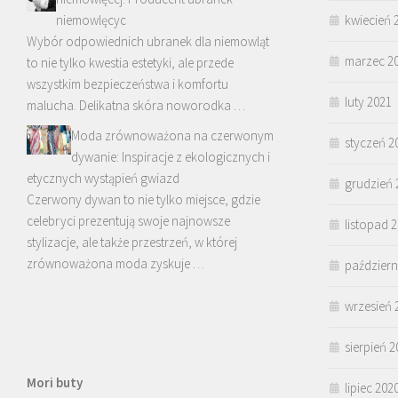
niemowlęcyc
kwiecień 
Wybór odpowiednich ubranek dla niemowląt
marzec 2
to nie tylko kwestia estetyki, ale przede
wszystkim bezpieczeństwa i komfortu
luty 2021
malucha. Delikatna skóra noworodka …
Moda zrównoważona na czerwonym
styczeń 2
dywanie: Inspiracje z ekologicznych i
etycznych wystąpień gwiazd
grudzień 
Czerwony dywan to nie tylko miejsce, gdzie
celebryci prezentują swoje najnowsze
listopad 
stylizacje, ale także przestrzeń, w której
zrównoważona moda zyskuje …
październ
wrzesień 
sierpień 2
Mori buty
lipiec 202