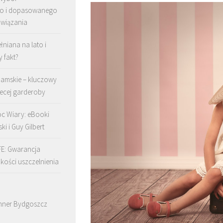
go i dopasowanego
związania
łniana na lato i
y fakt?
damskie – kluczowy
ecej garderoby
c Wiary: eBooki
ki i Guy Gilbert
FE: Gwarancja
akości uszczelnienia
nner Bydgoszcz