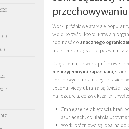
przechowywaniu
2020
Worki próżniowe stały się popular
wiele korzyści, które ułatwiają orga
2020
zdolność do
znacznego ograniczen
ubrania kurczą się, co pozwala na 
020
Dzięki temu, że worki próżniowe ch
nieprzyjemnymi zapachami
, stano
020
sezonowych ubrań. Użycie takich 
sezonu, kiedy ubrania są świeże i 
2017
na rozdarcia, co zwiększa ich trwało
Zmniejszenie objętości ubrań p
2017
szufladach, co ułatwia utrzyma
Worki próżniowe są idealne do 