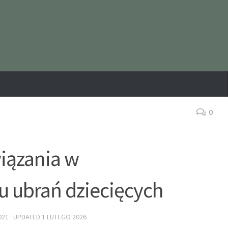
0
iązania w
 ubrań dziecięcych
021
· UPDATED
1 LUTEGO 2026