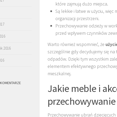
017
które zajmują dużo miejsca.
Są lekkie i łatwe w użyciu, więc
organizacji przestrzeni.
017
Przechowywanie odzieży w work
przed wpływem czynników zewn
2016
Warto również wspomnieć, że
użyci
ik 2016
szczególnie gdy decydujemy się na 
odpadów. Dzięki tym wszystkim zale
016
elementem efektywnego przechowywa
mieszkalnej.
 KOMENTARZE
Jakie meble i akc
przechowywanie 
Przechowywanie ubrań dziecięcych