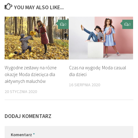
YOU MAY ALSO LIKE...
0
0
Wygodne zestawy na różne
Czas na wygodę: Moda casual
okazje: Moda dziecięca dla
dla dzieci
aktywnych maluchów
16 SIERPNIA 2020
20 STYCZNIA 2020
DODAJ KOMENTARZ
Komentarz
*