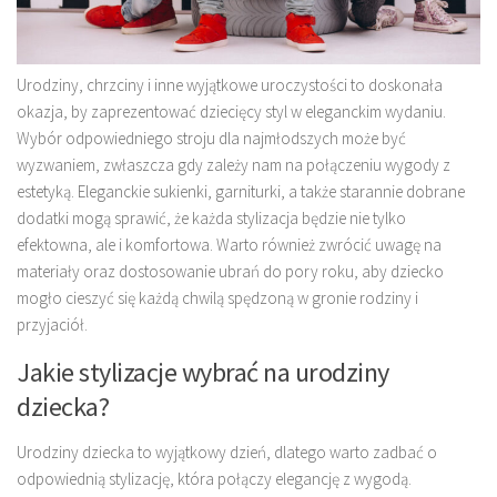
Urodziny, chrzciny i inne wyjątkowe uroczystości to doskonała
okazja, by zaprezentować dziecięcy styl w eleganckim wydaniu.
Wybór odpowiedniego stroju dla najmłodszych może być
wyzwaniem, zwłaszcza gdy zależy nam na połączeniu wygody z
estetyką. Eleganckie sukienki, garniturki, a także starannie dobrane
dodatki mogą sprawić, że każda stylizacja będzie nie tylko
efektowna, ale i komfortowa. Warto również zwrócić uwagę na
materiały oraz dostosowanie ubrań do pory roku, aby dziecko
mogło cieszyć się każdą chwilą spędzoną w gronie rodziny i
przyjaciół.
Jakie stylizacje wybrać na urodziny
dziecka?
Urodziny dziecka to wyjątkowy dzień, dlatego warto zadbać o
odpowiednią stylizację, która połączy elegancję z wygodą.