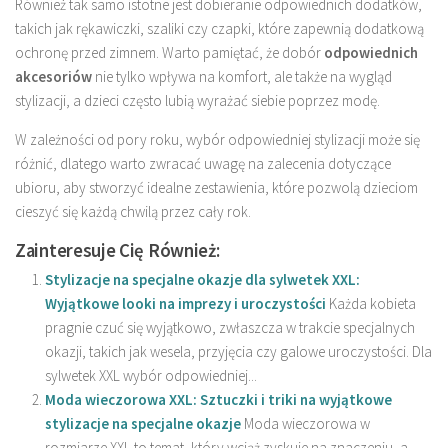
Również tak samo istotne jest dobieranie odpowiednich dodatków,
takich jak rękawiczki, szaliki czy czapki, które zapewnią dodatkową
ochronę przed zimnem. Warto pamiętać, że dobór
odpowiednich
akcesoriów
nie tylko wpływa na komfort, ale także na wygląd
stylizacji, a dzieci często lubią wyrażać siebie poprzez modę.
W zależności od pory roku, wybór odpowiedniej stylizacji może się
różnić, dlatego warto zwracać uwagę na zalecenia dotyczące
ubioru, aby stworzyć idealne zestawienia, które pozwolą dzieciom
cieszyć się każdą chwilą przez cały rok.
Zainteresuje Cię Również:
Stylizacje na specjalne okazje dla sylwetek XXL:
Wyjątkowe looki na imprezy i uroczystości
Każda kobieta
pragnie czuć się wyjątkowo, zwłaszcza w trakcie specjalnych
okazji, takich jak wesela, przyjęcia czy galowe uroczystości. Dla
sylwetek XXL wybór odpowiedniej...
Moda wieczorowa XXL: Sztuczki i triki na wyjątkowe
stylizacje na specjalne okazje
Moda wieczorowa w
rozmiarze XXL to temat, który wciąż zyskuje na znaczeniu, a