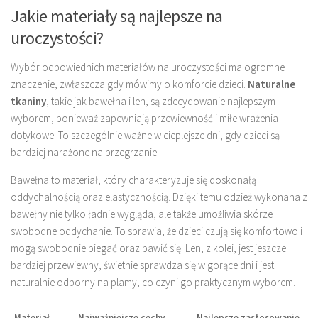
Jakie materiały są najlepsze na
uroczystości?
Wybór odpowiednich materiałów na uroczystości ma ogromne
znaczenie, zwłaszcza gdy mówimy o komforcie dzieci.
Naturalne
tkaniny
, takie jak bawełna i len, są zdecydowanie najlepszym
wyborem, ponieważ zapewniają przewiewność i miłe wrażenia
dotykowe. To szczególnie ważne w cieplejsze dni, gdy dzieci są
bardziej narażone na przegrzanie.
Bawełna to materiał, który charakteryzuje się doskonałą
oddychalnością oraz elastycznością. Dzięki temu odzież wykonana z
bawełny nie tylko ładnie wygląda, ale także umożliwia skórze
swobodne oddychanie. To sprawia, że dzieci czują się komfortowo i
mogą swobodnie biegać oraz bawić się. Len, z kolei, jest jeszcze
bardziej przewiewny, świetnie sprawdza się w gorące dni i jest
naturalnie odporny na plamy, co czyni go praktycznym wyborem.
Materiał
Najważniejsze cechy
Najlepsze zastosowanie