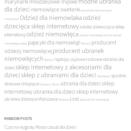
modne ubranka
marynarki młodzieżowe męskie
dla dzieci
niemowlęce sweterki
odzież damska w dużych
Odzież dla niemowlaka
odzież
rozmiarach
dziecięca sklep internetowy
odzież dziewczęca sklep
odzież niemowlęca
internetowy
odzież niemowlęca online
odzież
pajacyki dla niemowląt
producent
niemowlęca sklep
Poznań
producent ubranek
odzieży niemowlęcej
niemowlęcych
rajstopy ciążowe
rockowe ubrania dla
Radom
sklep internetowy z akcesoriami dla
dzieci
dzieci
sklep z ubraniami dla dzieci
spodnie
Sosnowiec
ubrania dla dzieci sklep
dresowe chłopięce
Szczecin
Toruń
internetowy
ubranka dla dzieci sklep internetowy
ubranka dziecięce
Warszawa
Łódź
Wrocław
śpioszki dla niemowląt
RANDOM POSTS
Czas na wygodę: Moda casual dla dzieci