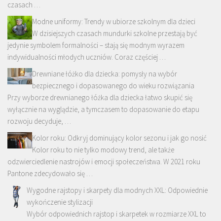
czasach …
Modne uniformy: Trendy w ubiorze szkolnym dla dzieci
W dzisiejszych czasach mundurki szkolne przestają być
jedynie symbolem formalności – stają się modnym wyrazem
indywidualności młodych uczniów. Coraz częściej …
Drewniane łóżko dla dziecka: pomysły na wybór
bezpiecznego i dopasowanego do wieku rozwiązania
Przy wyborze drewnianego łóżka dla dziecka łatwo skupić się
wyłącznie na wyglądzie, a tymczasem to dopasowanie do etapu
rozwoju decyduje, …
Kolor roku: Odkryj dominujący kolor sezonu i jak go nosić
Kolor roku to nie tylko modowy trend, ale także
odzwierciedlenie nastrojów i emocji społeczeństwa. W 2021 roku
Pantone zdecydowało się …
Wygodne rajstopy i skarpety dla modnych XXL: Odpowiednie
wykończenie stylizacji
Wybór odpowiednich rajstop i skarpetek w rozmiarze XXL to