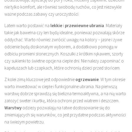
nie tylko komfort, ale również swobodę ruchów, co jest niezwykle
ważne podczas zabawy czy uroczystości.
Latem warto postawić na
lekkie
i
przewiewne ubrania
. Materiały
takie jak bawełna czy len będą idealne, ponieważ pozwalają skórze
oddychać. Warto również zwrócić uwagę na kolory – jasne i żywe
odcienie będą doskonałym wyborem, a dodatkowo pomogą w
odbiciu promieni słonecznych. Koszulki z krótkim rękawem, szorty
czy sukienki to świetne opcje na ciepłe dni. Nie należy zapominać o
kapeluszach lub czapkach, które ochronią dzieci przed słońcem.
Z kolei zimą kluczowe jest odpowiednie
ogrzewanie
. W tym okresie
warto inwestować w ciepłe i funkcjonalne ubrania. Na pierwszą
warstwę dobrze sprawdzą się bielizna termoaktywna, a na nią warto
założyć sweter i kurtkę, która ochroni przed wiatrem i deszczem.
Warstwy
odzieży pozwalają na łatwe dostosowanie się do
zmieniających się warunków, co jest przydatne podczas aktywności
na świeżym powietrzu.