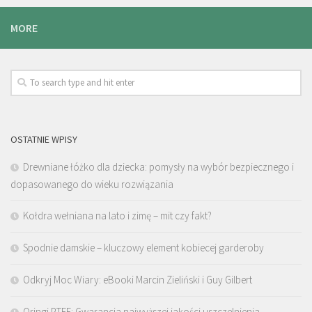
MORE
OSTATNIE WPISY
Drewniane łóżko dla dziecka: pomysły na wybór bezpiecznego i
dopasowanego do wieku rozwiązania
Kołdra wełniana na lato i zimę – mit czy fakt?
Spodnie damskie – kluczowy element kobiecej garderoby
Odkryj Moc Wiary: eBooki Marcin Zieliński i Guy Gilbert
Oringi PTFE: Gwarancja najwyższej jakości uszczelnienia