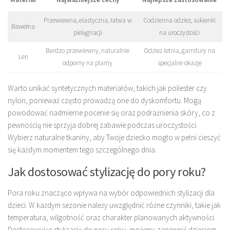
Przewiewna, elastyczna, łatwa w
Codzienna odzież, sukienki
Bawełna
pielęgnacji
na uroczystości
Bardzo przewiewny, naturalnie
Odzież letnia, garnitury na
Len
odporny na plamy
specjalne okazje
Warto unikać syntetycznych materiałów, takich jak poliester czy
nylon, ponieważ często prowadzą one do dyskomfortu. Mogą
powodować nadmierne pocenie się oraz podrażnienia skóry, co z
pewnością nie sprzyja dobrej zabawie podczas uroczystości.
Wybierz naturalne tkaniny, aby Twoje dziecko mogło w pełni cieszyć
się każdym momentem tego szczególnego dnia.
Jak dostosować stylizację do pory roku?
Pora roku znacząco wpływa na wybór odpowiednich stylizacji dla
dzieci. W każdym sezonie należy uwzględnić różne czynniki, takie jak
temperatura, wilgotność oraz charakter planowanych aktywności.
Dostosowując stylizację do pory roku, możemy zapewnić dzieciom