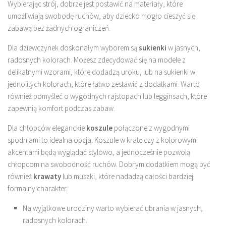
Wybierając strój, dobrze jest postawić na materiały, które
umożliwiają swobodę ruchów, aby dziecko mogło cieszyć się
zabawą bez żadnych ograniczeń.
Dla dziewczynek doskonałym wyborem są
sukienki
w jasnych,
radosnych kolorach. Możesz zdecydować się na modele z
delikatnymi wzorami, które dodadzą uroku, lub na sukienki w
jednolitych kolorach, które łatwo zestawić z dodatkami. Warto
również pomyśleć o wygodnych rajstopach lub legginsach, które
zapewnią komfort podczas zabaw.
Dla chłopców eleganckie
koszule
połączone z wygodnymi
spodniami to idealna opcja. Koszule w kratę czy z kolorowymi
akcentami będą wyglądać stylowo, a jednocześnie pozwolą
chłopcom na swobodność ruchów. Dobrym dodatkiem mogą być
również
krawaty
lub muszki, które nadadzą całości bardziej
formalny charakter.
Na wyjątkowe urodziny warto wybierać ubrania w jasnych,
radosnych kolorach.