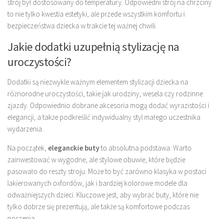
strój był dostosowany do temperatury. Odpowiedni strój na chrzciny
to nie tylko kwestia estetyki, ale przede wszystkim komfortu i
bezpieczeństwa dziecka w trakcie tej ważnej chwili.
Jakie dodatki uzupełnią stylizację na
uroczystości?
Dodatki są niezwykle ważnym elementem stylizacji dziecka na
różnorodne uroczystości, takie jak urodziny, wesela czy rodzinne
zjazdy. Odpowiednio dobrane akcesoria mogą dodać wyrazistości i
elegancji, a także podkreślić indywidualny styl małego uczestnika
wydarzenia.
Na początek,
eleganckie buty
to absolutna podstawa. Warto
zainwestować w wygodne, ale stylowe obuwie, które będzie
pasowało do reszty stroju. Może to być zarówno klasyka w postaci
lakierowanych oxfordów, jak i bardziej kolorowe modele dla
odważniejszych dzieci. Kluczowe jest, aby wybrać buty, które nie
tylko dobrze się prezentują, ale także są komfortowe podczas
noszenia.