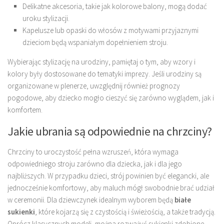
Delikatne akcesoria, takie jak kolorowe balony, mogą dodać
uroku stylizacji.
Kapelusze lub opaski do włosów z motywami przyjaznymi
dzieciom będą wspaniałym dopełnieniem stroju.
Wybierając stylizację na urodziny, pamiętaj o tym, aby wzory i
kolory były dostosowane do tematyki imprezy. Jeśli urodziny są
organizowane w plenerze, uwzględnij również prognozy
pogodowe, aby dziecko mogło cieszyć się zarówno wyglądem, jak i
komfortem.
Jakie ubrania są odpowiednie na chrzciny?
Chrzciny to uroczystość pełna wzruszeń, która wymaga
odpowiedniego stroju zarówno dla dziecka, jak i dla jego
najbliższych. W przypadku dzieci, strój powinien być elegancki, ale
jednocześnie komfortowy, aby maluch mógł swobodnie brać udział
w ceremonii. Dla dziewczynek idealnym wyborem będą
białe
sukienki
, które kojarzą się z czystością i świeżością, a także tradycją.
Oprócz klasycznych modeli, można rozważyć sukienki zdobione