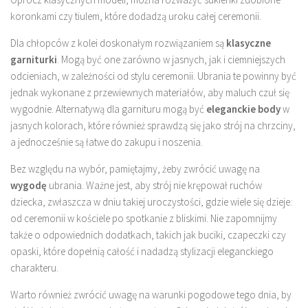
koronkami czy tiulem, które dodadzą uroku całej ceremonii.
Dla chłopców z kolei doskonałym rozwiązaniem są
klasyczne
garniturki
. Mogą być one zarówno w jasnych, jak i ciemniejszych
odcieniach, w zależności od stylu ceremonii. Ubrania te powinny być
jednak wykonane z przewiewnych materiałów, aby maluch czuł się
wygodnie. Alternatywą dla garnituru mogą być
eleganckie body
w
jasnych kolorach, które również sprawdzą się jako strój na chrzciny,
a jednocześnie są łatwe do zakupu i noszenia.
Bez względu na wybór, pamiętajmy, żeby zwrócić uwagę na
wygodę
ubrania. Ważne jest, aby strój nie krępował ruchów
dziecka, zwłaszcza w dniu takiej uroczystości, gdzie wiele się dzieje:
od ceremonii w kościele po spotkanie z bliskimi. Nie zapomnijmy
także o odpowiednich dodatkach, takich jak buciki, czapeczki czy
opaski, które dopełnią całość i nadadzą stylizacji eleganckiego
charakteru.
Warto również zwrócić uwagę na warunki pogodowe tego dnia, by