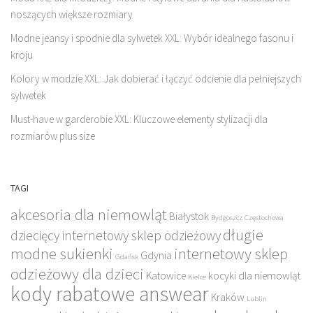
noszących większe rozmiary
Modne jeansy i spodnie dla sylwetek XXL: Wybór idealnego fasonu i
kroju
Kolory w modzie XXL: Jak dobierać i łączyć odcienie dla pełniejszych
sylwetek
Must-have w garderobie XXL: Kluczowe elementy stylizacji dla
rozmiarów plus size
TAGI
akcesoria dla niemowląt
Białystok
Bydgoszcz
Częstochowa
długie
dziecięcy internetowy sklep odzieżowy
modne sukienki
internetowy sklep
Gdynia
Gdańsk
odzieżowy dla dzieci
Katowice
kocyki dla niemowląt
Kielce
kody rabatowe answear
Kraków
Lublin