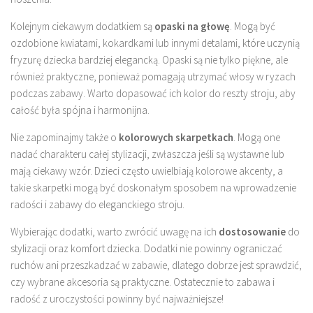
Kolejnym ciekawym dodatkiem są
opaski na głowę
. Mogą być
ozdobione kwiatami, kokardkami lub innymi detalami, które uczynią
fryzurę dziecka bardziej elegancką. Opaski są nie tylko piękne, ale
również praktyczne, ponieważ pomagają utrzymać włosy w ryzach
podczas zabawy. Warto dopasować ich kolor do reszty stroju, aby
całość była spójna i harmonijna.
Nie zapominajmy także o
kolorowych skarpetkach
. Mogą one
nadać charakteru całej stylizacji, zwłaszcza jeśli są wystawne lub
mają ciekawy wzór. Dzieci często uwielbiają kolorowe akcenty, a
takie skarpetki mogą być doskonałym sposobem na wprowadzenie
radości i zabawy do eleganckiego stroju.
Wybierając dodatki, warto zwrócić uwagę na ich
dostosowanie
do
stylizacji oraz komfort dziecka. Dodatki nie powinny ograniczać
ruchów ani przeszkadzać w zabawie, dlatego dobrze jest sprawdzić,
czy wybrane akcesoria są praktyczne. Ostatecznie to zabawa i
radość z uroczystości powinny być najważniejsze!